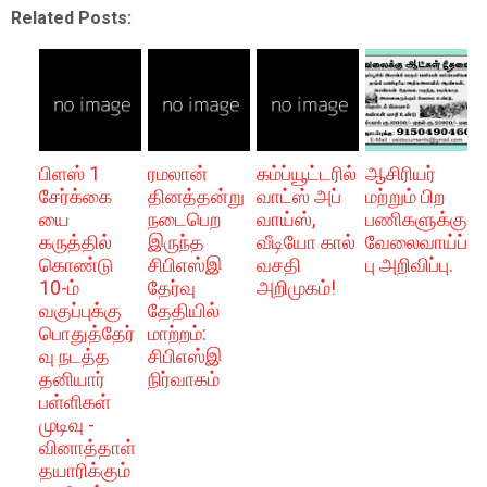
Related Posts:
பிளஸ் 1
ரமலான்
கம்ப்யூட்டரில்
ஆசிரியர்
சேர்க்கை
தினத்தன்று
வாட்ஸ் அப்
மற்றும் பிற
யை
நடைபெற
வாய்ஸ்,
பணிகளுக்கு
கருத்தில்
இருந்த
வீடியோ கால்
வேலைவாய்ப்
கொண்டு
சிபிஎஸ்இ
வசதி
பு அறிவிப்பு.
10-ம்
தேர்வு
அறிமுகம்!
வகுப்புக்கு
தேதியில்
பொதுத்தேர்
மாற்றம்:
வு நடத்த
சிபிஎஸ்இ
தனியார்
நிர்வாகம்
பள்ளிகள்
முடிவு -
வினாத்தாள்
தயாரிக்கும்