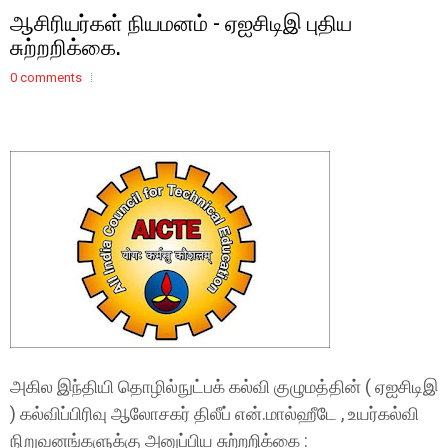
ஆசிரியர்கள் நியமனம் - ஏஐசிடிஇ புதிய
சுற்றறிக்கை.
0 comments
அகில இந்தியி தொழில்நுட்பக் கல்வி குழுமத்தின் ( ஏஐசிடிஇ
) கல்விப்பிரிவு ஆலோசகர் திலீப் என்.மால்ஹீடே , உயர்கல்வி
நிறுவனங்களுக்கு அனுப்பிய சுற்றறிக்கை :