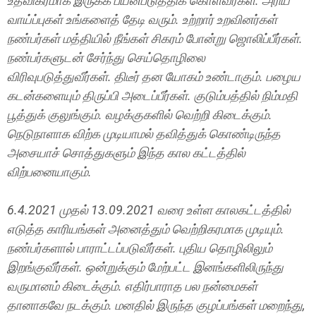
உதவிகரமாக இருக்க பயன்படுத்திக் கொள்வீர்கள். அரிய
வாய்ப்புகள் உங்களைத் தேடி வரும். உற்றார் உறவினர்கள்
நண்பர்கள் மத்தியில் நீங்கள் சிகரம் போன்று ஜொலிப்பீர்கள்.
நண்பர்களுடன் சேர்ந்து செய்தொழிலை
விரிவுபடுத்துவீர்கள். திடீர் தன யோகம் உண்டாகும். பழைய
கடன்களையும் திருப்பி அடைப்பீர்கள். குடும்பத்தில் நிம்மதி
பூத்துக் குலுங்கும். வழக்குகளில் வெற்றி கிடைக்கும்.
நெடுநாளாக விற்க முடியாமல் தவித்துக் கொண்டிருந்த
அசையாச் சொத்துகளும் இந்த கால கட்டத்தில்
விற்பனையாகும்.
6.4.2021 முதல் 13.09.2021 வரை உள்ள காலகட்டத்தில்
எடுத்த காரியங்கள் அனைத்தும் வெற்றிகரமாக முடியும்.
நண்பர்களால் பாராட்டப்படுவீர்கள். புதிய தொழிலிலும்
இறங்குவீர்கள். ஒன்றுக்கும் மேற்பட்ட இனங்களிலிருந்து
வருமானம் கிடைக்கும். எதிர்பாராத பல நன்மைகள்
தானாகவே நடக்கும். மனதில் இருந்த குழப்பங்கள் மறைந்து,