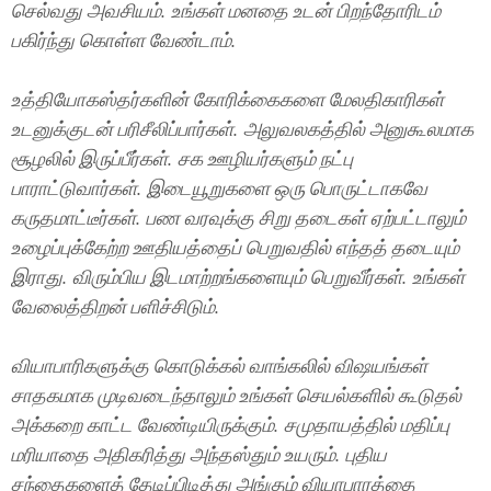
செல்வது அவசியம். உங்கள் மனதை உடன் பிறந்தோரிடம்
பகிர்ந்து கொள்ள வேண்டாம்.
உத்தியோகஸ்தர்களின் கோரிக்கைகளை மேலதிகாரிகள்
உடனுக்குடன் பரிசீலிப்பார்கள். அலுவலகத்தில் அனுகூலமாக
சூழலில் இருப்பீர்கள். சக ஊழியர்களும் நட்பு
பாராட்டுவார்கள். இடையூறுகளை ஒரு பொருட்டாகவே
கருதமாட்டீர்கள். பண வரவுக்கு சிறு தடைகள் ஏற்பட்டாலும்
உழைப்புக்கேற்ற ஊதியத்தைப் பெறுவதில் எந்தத் தடையும்
இராது. விரும்பிய இடமாற்றங்களையும் பெறுவீர்கள். உங்கள்
வேலைத்திறன் பளிச்சிடும்.
வியாபாரிகளுக்கு கொடுக்கல் வாங்கலில் விஷயங்கள்
சாதகமாக முடிவடைந்தாலும் உங்கள் செயல்களில் கூடுதல்
அக்கறை காட்ட வேண்டியிருக்கும். சமுதாயத்தில் மதிப்பு
மரியாதை அதிகரித்து அந்தஸ்தும் உயரும். புதிய
சந்தைகளைத் தேடிப்பிடித்து அங்கும் வியாபாரத்தை