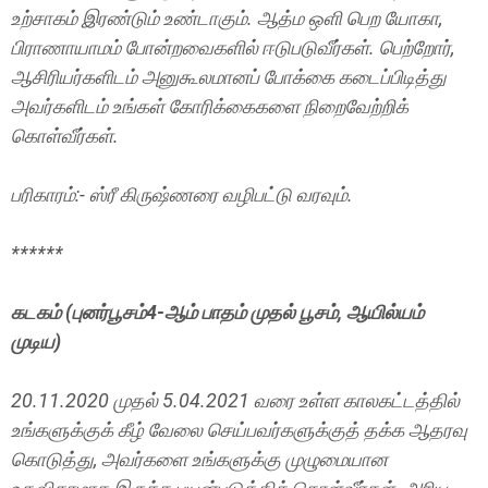
உற்சாகம் இரண்டும் உண்டாகும். ஆத்ம ஒளி பெற யோகா,
பிராணாயாமம் போன்றவைகளில் ஈடுபடுவீர்கள். பெற்றோர்,
ஆசிரியர்களிடம் அனுகூலமானப் போக்கை கடைப்பிடித்து
அவர்களிடம் உங்கள் கோரிக்கைகளை நிறைவேற்றிக்
கொள்வீர்கள்.
பரிகாரம்:- ஸ்ரீ கிருஷ்ணரை வழிபட்டு வரவும்.
******
கடகம் (புனர்பூசம்4-ஆம் பாதம் முதல் பூசம், ஆயில்யம்
முடிய)
20.11.2020 முதல் 5.04.2021 வரை உள்ள காலகட்டத்தில்
உங்களுக்குக் கீழ் வேலை செய்பவர்களுக்குத் தக்க ஆதரவு
கொடுத்து, அவர்களை உங்களுக்கு முழுமையான