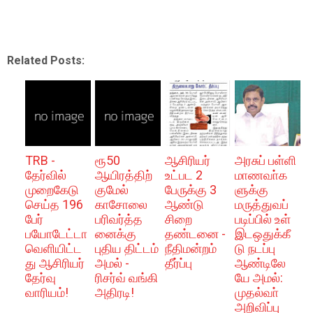
Related Posts:
TRB -
ரூ50
ஆசிரியர்
அரசுப் பள்ளி
தேர்வில்
ஆயிரத்திற்
உட்பட 2
மாணவா்க
முறைகேடு
குமேல்
பேருக்கு 3
ளுக்கு
செய்த 196
காசோலை
ஆண்டு
மருத்துவப்
பேர்
பரிவர்த்த
சிறை
படிப்பில் உள்
பயோடேட்டா
னைக்கு
தண்டனை -
இடஒதுக்கீ
வெளியிட்ட
புதிய திட்டம்
நீதிமன்றம்
டு நடப்பு
து ஆசிரியர்
அமல் -
தீர்ப்பு
ஆண்டிலே
தேர்வு
ரிசர்வ் வங்கி
யே அமல்:
வாரியம்!
அதிரடி!
முதல்வா்
அறிவிப்பு