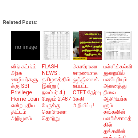
Related Posts:
வீடு கட்டும்
FLASH
கொரோனா
பள்ளிக்கல்வி
அரசு
NEWS :
காரணமாக
துறையில்
ஊழியர்களு
தமிழகத்தில்
ஒத்திவைக்
பணிபுரியும்
க்கு SBI
இன்று (
கப்பட்ட
அனைத்து
Privilege
நவம்பர் 4 )
CTET தேர்வு
நிலை
Home Loan
மேலும் 2,487
தேதி
ஆசிரியர்க
என்ற புதிய
பேருக்கு
அறிவிப்பு!
ளும்
திட்டம்
கொரோனா
தங்களின்
அறிமுகம்
தொற்று
பணிக்காலத்
தில்
தங்களின்
உயர் கல்வி