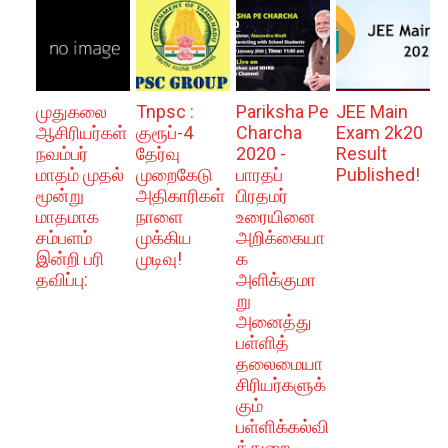
முதுகலை
Tnpsc :
Pariksha Pe
JEE Main
ஆசிரியர்கள்
குரூப்-4
Charcha
Exam 2k20
நவம்பர்
தேர்வு
2020 -
Result
மாதம் முதல்
முறைகேடு
பாரதப்
Published!
மூன்று
அதிகாரிகள்
பிரதமர்
மாதமாக
நாளை
உரையினை
சம்பளம்
முக்கிய
அறிக்கையா
இன்றி பரி
முடிவு!
க
தவிப்பு:
அளிக்குமா
று
அனைத்து
பள்ளித்
தலைமையா
சிரியர்களுக்
கும்
பள்ளிக்கல்வி
த்துறை