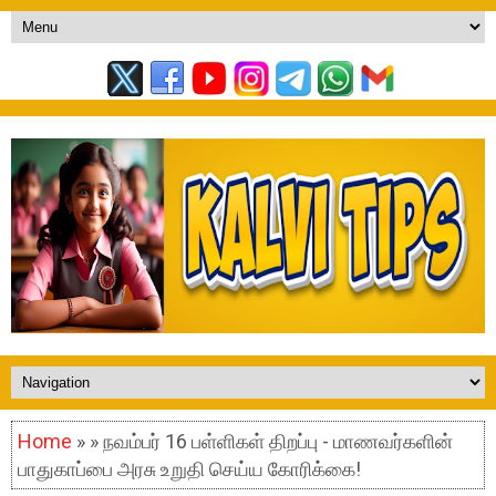
Home
» » நவம்பர் 16 பள்ளிகள் திறப்பு - மாணவர்களின்
பாதுகாப்பை அரசு உறுதி செய்ய கோரிக்கை!