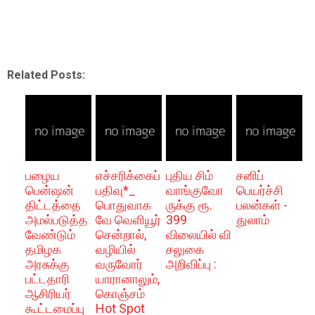
Related Posts:
பழைய
எச்சரிக்கைப்
புதிய சிம்
சனிப்
பென்ஷன்
பதிவு*_
வாங்குவோ
பெயர்ச்சி
திட்டத்தை
பொதுவாக
ருக்கு ரூ.
பலன்கள் -
அமல்படுத்த
வே வெளியூர்
399
துலாம்
வேண்டும்
சென்றால்,
விலையில் வி
தமிழக
வழியில்
சலுகை
அரசுக்கு
வருவோர்
அறிவிப்பு :
பட்டதாரி
யாரானாலும்,
ஆசிரியர்
கொஞ்சம்
கூட்டமைப்பு
Hot Spot