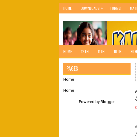
»
HOME
DOWNLOADS
FORMS
MAT
HOME
12TH
11TH
10TH
9TH
PAGES
Home
Home
Powered by
Blogger
.