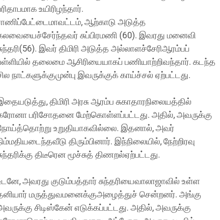
பரிதாபமாக உயிரிழந்தார்.
ராணிப்பேட்டைமாவட்டம், ஆற்காடு அடுத்த
கலவையைச்சேர்ந்தவர் சுப்பிரமணி (60). இவரது மனைவி
சுந்தரி(56). இவர் திமிரி அடுத்த அல்லாளச்சேரிஆரம்பப்
பள்ளியில் தலைமை ஆசிரியையாகப் பணியாற்றிவந்தார். கடந்த
சில நாட்களுக்குமுன்பு இவருக்குக் காய்ச்சல் ஏற்பட்டது.
இதையடுத்து, திமிரி அரசு ஆரம்ப சுகாதாரநிலையத்தில்
கரோனா பரிசோதனை மேற்கொள்ளப்பட்டது. அதில், அவருக்கு
நோய்த்தொற்று உறுதியாகவில்லை. இதனால், அவர்
நிம்மதியடைந்தவீடு திரும்பினார். இந்நிலையில், நேற்றிரவு
சுந்தரிக்கு திடீரென மூச்சுத் திணறல்ஏற்பட்டது.
உடனே, அவரது குடும்பத்தார் சுந்தரியைவாலாஜாவில் உள்ள
தனியார் மருத்துவமனைக்குஅழைத்துச் சென்றனர். அங்கு
அவருக்கு சிடிஸ்கேன் எடுக்கப்பட்டது. அதில், அவருக்கு