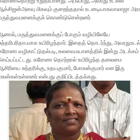
கரோனாதொற்று உறுதியானது. அப்போது, அவரது உடலில்
ஆக்சிஜன்அளவு மிகவும் குறைந்ததால் உடனடியாகவாலாஜா அரச
மருத்துவமனைக்குக் கொண்டுசென்றனர்.
ஆனால், மருத்துவமனைக்குப் போகும் வழியிலேயே
சுந்தரிபரிதாபமாக உயிரிழந்தார். இதைத் தொடர்ந்து, அவரதுஉடல
கரோனா வழிகாட்டுதல்படி, கலவைமயானத்தில் இன்று அடக்கம்
செய்யப்பட்டது. கரோனா தொற்றால் உயிரிழந்த தலைமை
ஆசிரியை சுந்தரிக்கு, உதயகுமார், மோகன்குமார் என இரு
மகன்கள்உள்ளனர் என்பது குறிப்பிடத்தக்கது.