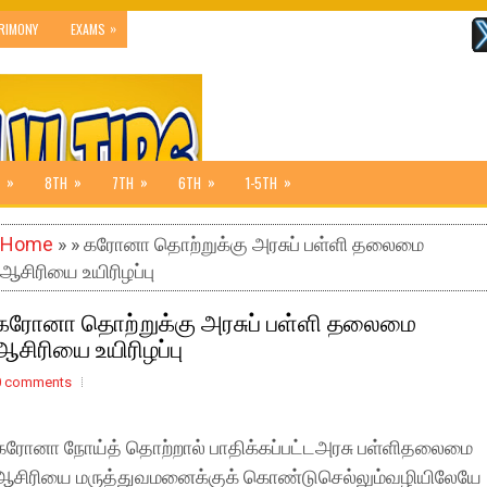
»
RIMONY
EXAMS
»
»
»
»
»
8TH
7TH
6TH
1-5TH
Home
» » கரோனா தொற்றுக்கு அரசுப் பள்ளி தலைமை
ஆசிரியை உயிரிழப்பு
கரோனா தொற்றுக்கு அரசுப் பள்ளி தலைமை
ஆசிரியை உயிரிழப்பு
0 comments
கரோனா நோய்த் தொற்றால் பாதிக்கப்பட்டஅரசு பள்ளிதலைமை
ஆசிரியை மருத்துவமனைக்குக் கொண்டுசெல்லும்வழியிலேயே