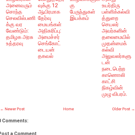
அனைவரும்
வுக்கு 12
கு
உயர்திரு
சொந்த
ஆயிரமாக
பேருந்துகள்
பள்ளிக்கல்வி
செலவில்பணி
தேர்வு
இயக்கம்
த்துறை
க்கு வர
மையங்கள்
செயலர்
வேண்டும்:
அதிகரிப்பு:
அவர்களின்
தமிழக அரசு
அமைச்சர்
தலைமையில்
உத்தரவு
செங்கோட்
முதன்மைக்
டையன்
கல்வி
தகவல்
அலுவலர்களு
டன்
நடைபெற்ற
காணொலி
காட்சி
நிகழ்வின்
முழு விபரம்.
← Newer Post
Home
Older Post →
0 Comments:
Post a Comment