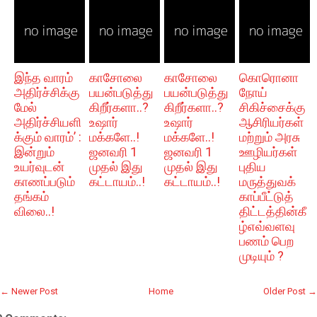
இந்த வாரம்
காசோலை
காசோலை
கொரொனா
அதிர்ச்சிக்கு
பயன்படுத்து
பயன்படுத்து
நோய்
மேல்
கிறீர்களா..?
கிறீர்களா..?
சிகிச்சைக்கு
அதிர்ச்சியளி
உஷார்
உஷார்
ஆசிரியர்கள்
க்கும் வாரம்’ :
மக்களே..!
மக்களே..!
மற்றும் அரசு
இன்றும்
ஜனவரி 1
ஜனவரி 1
ஊழியர்கள்
உயர்வுடன்
முதல் இது
முதல் இது
புதிய
காணப்படும்
கட்டாயம்..!
கட்டாயம்..!
மருத்துவக்
தங்கம்
காப்பீட்டுத்
விலை..!
திட்டத்தின்கீ
ழ்எவ்வளவு
பணம் பெற
முடியும் ?
← Newer Post
Home
Older Post →