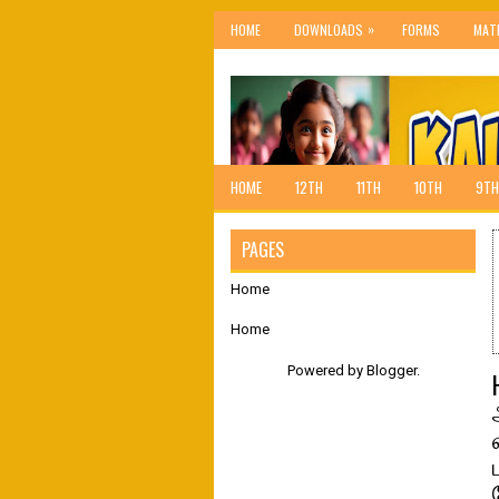
»
HOME
DOWNLOADS
FORMS
MAT
HOME
12TH
11TH
10TH
9TH
PAGES
Home
Home
Powered by
Blogger
.