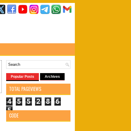
Popular Posts
Archives
TOTAL PAGEVIEWS
4
5
5
2
8
6
5
CODE