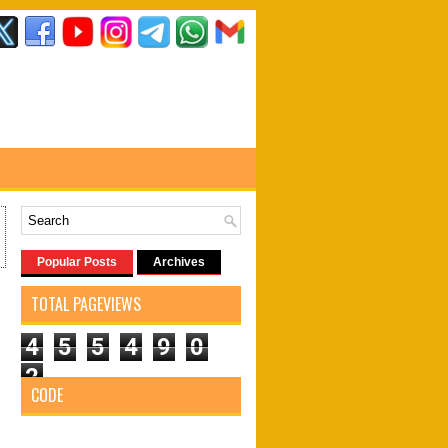
Popular Posts
Archives
TOTAL PAGEVIEWS
4
5
5
4
9
0
2
CODE