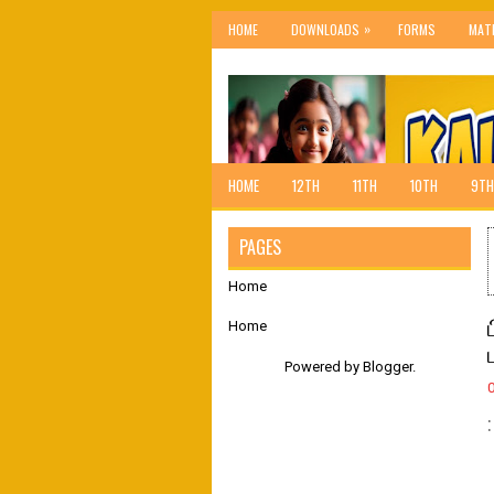
»
HOME
DOWNLOADS
FORMS
MAT
HOME
12TH
11TH
10TH
9TH
PAGES
Home
Home
Powered by
Blogger
.
: