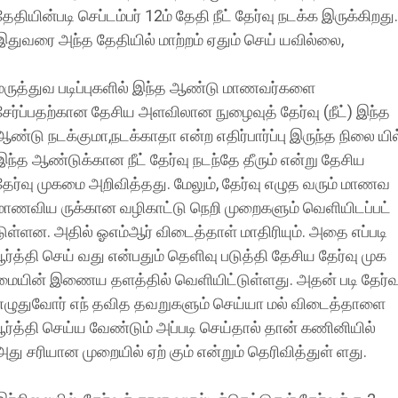
தேதியின்படி செப்டம்பர் 12ம் தேதி நீட் தேர்வு நடக்க இருக்கிறது.
இதுவரை அந்த தேதியில் மாற்றம் ஏதும் செய் யவில்லை,
மருத்துவ படிப்புகளில் இந்த ஆண்டு மாணவர்களை
சேர்ப்பதற்கான தேசிய அளவிலான நுழைவுத் தேர்வு (நீட்) இந்த
ஆண்டு நடக்குமா,நடக்காதா என்ற எதிர்பார்ப்பு இருந்த நிலை யில
இந்த ஆண்டுக்கான நீட் தேர்வு நடந்தே தீரும் என்று தேசிய
தேர்வு முகமை அறிவித்தது. மேலும், தேர்வு எழுத வரும் மாணவ
மாணவிய ருக்கான வழிகாட்டு நெறி முறைகளும் வெளியிடப்பட்
டுள்ளன. அதில் ஓஎம்ஆர் விடைத்தாள் மாதிரியும். அதை எப்படி
பூர்த்தி செய் வது என்பதும் தெளிவு படுத்தி தேசிய தேர்வு முக
மையின் இணைய தளத்தில் வெளியிட்டுள்ளது. அதன் படி தேர்வ
எழுதுவோர் எந் தவித தவறுகளும் செய்யா மல் விடைத்தாளை
பூர்த்தி செய்ய வேண்டும் அப்படி செய்தால் தான் கணினியில்
அது சரியான முறையில் ஏற் கும் என்றும் தெரிவித்துள் ளது.