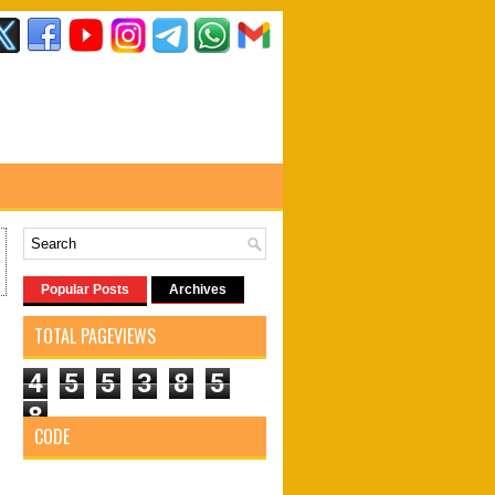
Popular Posts
Archives
TOTAL PAGEVIEWS
4
5
5
3
8
5
8
CODE