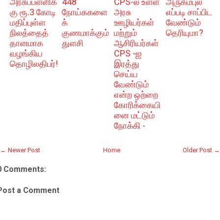
அரசுப்பள்ளிக்
448
CPS-ல் உள்ள
அருகம்புல்
கு ரூ.3 கோடி
நோய்ககளை
அரசு
எப்படி சாப்பிட
மதிப்புள்ள
க்
ஊழியர்கள்
வேண்டும்
நிலத்தைத்
குணமாக்கும்
மற்றும்
தெரியுமா?
தானமாக
துளசி
ஆசிரியர்கள்
வழங்கிய
CPS -ஐ
தொழிலதிபர்!
இரத்து
செய்ய
வேண்டும்
என்ற ஒற்றை
கோரிக்கையி
னை மட்டும்
நோக்கி -
← Newer Post
Home
Older Post →
0 Comments:
Post a Comment