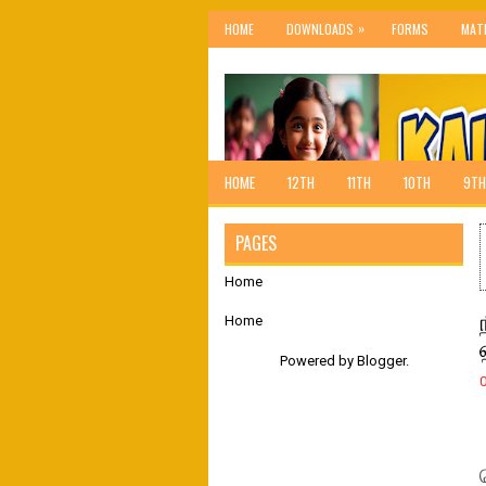
»
HOME
DOWNLOADS
FORMS
MAT
HOME
12TH
11TH
10TH
9TH
PAGES
Home
Home
Powered by
Blogger
.