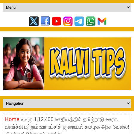
Home
» » ரூ.1,12,400 ஊதியத்தில் தமிழ்நாடு ஊரக
வளர்ச்சி மற்றும் ஊராட்சித் துறையில் தமிழக அரசு வேலை!