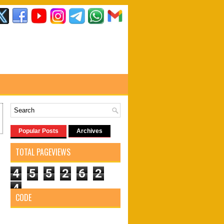
Popular Posts
Archives
TOTAL PAGEVIEWS
4
5
5
2
6
2
4
CODE