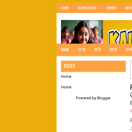
»
HOME
DOWNLOADS
FORMS
MAT
HOME
12TH
11TH
10TH
9TH
PAGES
Home
Home
Powered by
Blogger
.