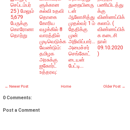
செப்டம்பர்
ளுக்கான
துறையினரு
பணியிடத்து
25 ) மேலும்
கல்வி உதவி
டன்
க்கு
5,679
தொகை
ஆலோசித்து
விண்ணப்பிக்
பேருக்கு
கோரிய
முதல்வர் 1 ம்
கலாம். (
கொரோனா
வழக்கில் 8
தேதிக்கு
விண்ணப்பிக்
தொற்று
வாரத்தில்
முன்
க கடைசி
முடிவெடுக்க
அறிவிப்பார்...
நாள்
வேண்டும்:
அமைச்சர்
09.10.2020
தமிழக
செங்கோட்
)
அரசுக்கு
டையன்
ஐகோர்ட்
பேட்டி...
உத்தரவு:
← Newer Post
Home
Older Post →
0 Comments:
Post a Comment