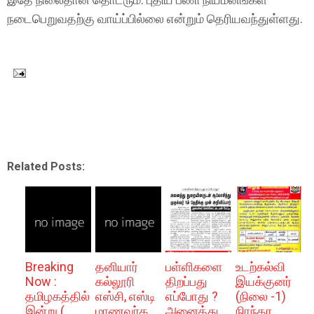
நடைபெறுவதற்கு வாய்ப்பில்லை என்றும் தெரியவந்துள்ளது.
Related Posts:
Breaking
தனியார்
பள்ளிகளை
உடற்கல்வி
Now :
கல்லூரி
திறப்பது
இயக்குனர்
தமிழகத்தில்
எஸ்சி, எஸ்டி
எப்போது ?
(நிலை -1)
இன்று (
மாணவர்க
அனைத்து
நிரந்தர