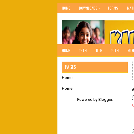
»
HOME
DOWNLOADS
FORMS
MAT
HOME
12TH
11TH
10TH
9TH
PAGES
Home
Home
Powered by
Blogger
.