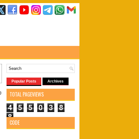
Popular Posts
Archives
்
TOTAL PAGEVIEWS
4
5
5
0
3
8
8
CODE