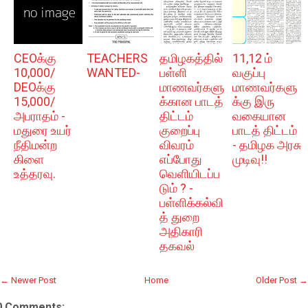
CEOக்கு
TEACHERS
தமிழகத்தில்
11,12 ம்
10,000/
WANTED-
பள்ளி
வகுப்பு
DEOக்கு
மாணவர்களு
மாணவர்களு
15,000/
க்கான பாடத்
க்கு இரு
அபராதம் -
திட்டம்
வகையான
மதுரை உயர்
குறைப்பு
பாடத் திட்டம்
நீதிமன்ற
விவரம்
- தமிழக அரசு
கிளை
எப்போது
முடிவு!!
உத்தரவு.
வெளியிடப்ப
டும் ? -
பள்ளிக்கல்வி
த் துறை
அதிகாரி
தகவல்
← Newer Post
Home
Older Post →
0 Comments: