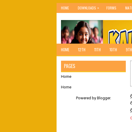
»
HOME
DOWNLOADS
FORMS
MAT
HOME
12TH
11TH
10TH
9TH
PAGES
Home
Home
Powered by
Blogger
.