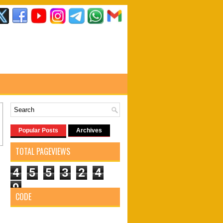
Popular Posts
Archives
TOTAL PAGEVIEWS
4
5
5
3
2
4
9
CODE