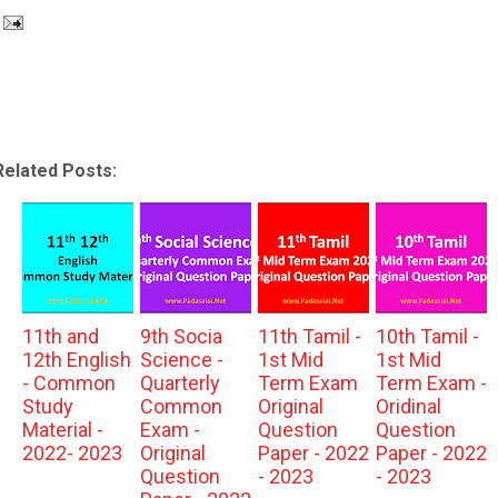
Related Posts:
11th and
9th Socia
11th Tamil -
10th Tamil -
12th English
Science -
1st Mid
1st Mid
- Common
Quarterly
Term Exam
Term Exam -
Study
Common
Original
Oridinal
Material -
Exam -
Question
Question
2022- 2023
Original
Paper - 2022
Paper - 2022
Question
- 2023
- 2023