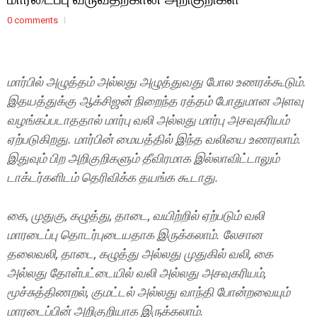
0 comments
மார்பில் அழுத்தம் அல்லது அழுத்துவது போல உணரக்கூடும்.
இதயத்துக்கு ஆக்சிஜன் நிறைந்த ரத்தம் போதுமான அளவு
வழங்கப்படாததால் மார்பு வலி அல்லது மார்பு அசவுகரியம்
ஏற்படுகிறது. மார்பின் மையத்தில் இந்த வலியை உணரலாம்.
இதுவும் பிற அறிகுறிகளும் தீவிரமாக இல்லாவிட்டாலும்
டாக்டர்களிடம் தெரிவிக்க தயங்க கூடாது.
கை, முதுகு, கழுத்து, தாடை, வயிற்றில் ஏற்படும் வலி
மாரடைப்பு தொடர்புடையதாக இருக்கலாம். லேசான
தலைவலி, தாடை, கழுத்து அல்லது முதுகில் வலி, கை
அல்லது தோள்பட்டையில் வலி அல்லது அசவுகரியம்,
மூச்சுத்திணறல், குமட்டல் அல்லது வாந்தி போன்றவையும்
மாரடைப்பின் அறிகுறியாக இருக்கலாம்.