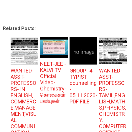
Related Posts:
NEET-JEE -
KALVI TV
WANTED-
GROUP- 4
WANTED-
Official
ASST-
TYPIST
ASST-
Video-
PROFESSO
counselling
PROFESSO
Chemistry-
RS- IN
-
RS-
தொகைசார்
ENGLISH,
05.11.2020-
TAMIL,ENG
பண்புகள்
COMMERC
PDF FILE
LISH,MATH
E,MANAGE
S,PHYSICS,
MENT,VISU
CHEMISTR
AL
Y,
COMMUNI
COMPUTER