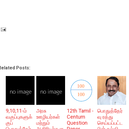
Related Posts:
9,10,11-ம்
அரசு
12th Tamil -
பொதுத்தேர்
வகுப்புகளுக்
ஊழியர்கள்
Centum
வு ரத்து
குப்
மற்றும்
Question
செய்யப்பட்ட
பொதுத்தேர்
ஆசிரியர்களு
Paper
பின் கல்வி