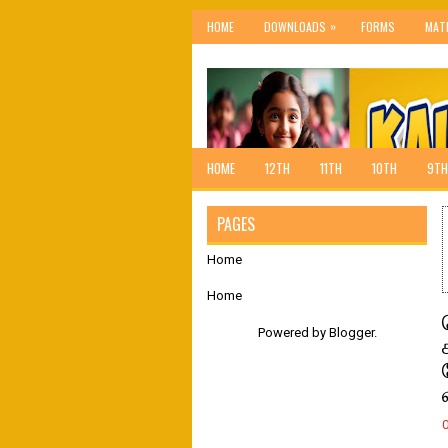
»
HOME
DOWNLOADS
FORMS
MAT
HOME
12TH
11TH
10TH
9TH
PAGES
Home
Home
Powered by
Blogger
.