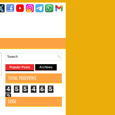
Popular Posts
Archives
TOTAL PAGEVIEWS
4
5
5
4
6
5
2
CODE