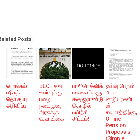
Related Posts:
பொங்கல்
BEO பதவி
பாலிடெக்னிக்
ஓய்வு பெறும்
பரிசுத்
உயா்வுக்கு
மாணவர்களு
அரசு
தொகுப்பு
பழைய
க்கு ஓராண்டு
ஊழியர்களி
அறிவிப்பு
நடைமுறை:
தொழில்
ன்
அரசுக்கு
பயிற்சி
கவனத்திற்கு,
கோரிக்கை
திட்டம்!
Online
Pension
Proposals
(Simple