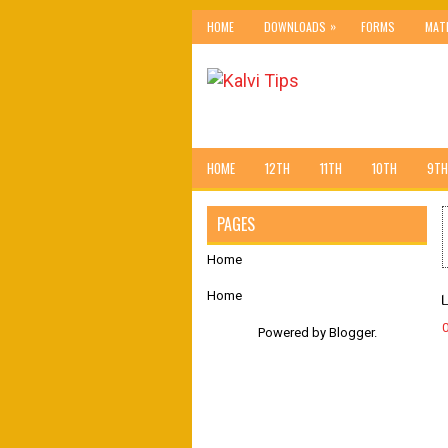
»
HOME
DOWNLOADS
FORMS
MAT
HOME
12TH
11TH
10TH
9TH
PAGES
Home
Home
Powered by
Blogger
.