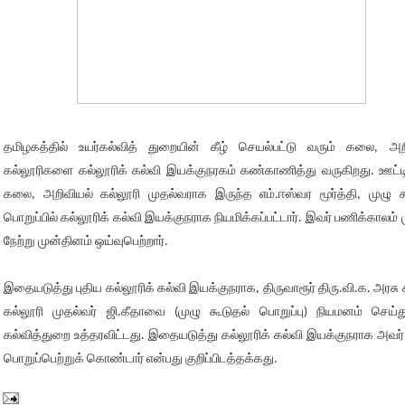
தமிழகத்தில் உயர்கல்வித் துறையின் கீழ் செயல்பட்டு வரும் கலை, அற
கல்லூரிகளை கல்லூரிக் கல்வி இயக்குநரகம் கண்காணித்து வருகிறது. ஊட்ட
கலை, அறிவியல் கல்லூரி முதல்வராக இருந்த எம்.ஈஸ்வர மூர்த்தி, முழு க
பொறுப்பில் கல்லூரிக் கல்வி இயக்குநராக நியமிக்கப்பட்டார். இவர் பணிக்காலம் ம
நேற்று முன்தினம் ஒய்வுபெற்றார்.
இதையடுத்து புதிய கல்லூரிக் கல்வி இயக்குநராக, திருவாரூர் திரு.வி.க. அரசு
கல்லூரி முதல்வர் ஜி.கீதாவை (முழு கூடுதல் பொறுப்பு) நியமனம் செய்த
கல்வித்துறை உத்தரவிட்டது. இதையடுத்து கல்லூரிக் கல்வி இயக்குநராக அவர் 
பொறுப்பெற்றுக் கொண்டார் என்பது குறிப்பிடத்தக்கது.