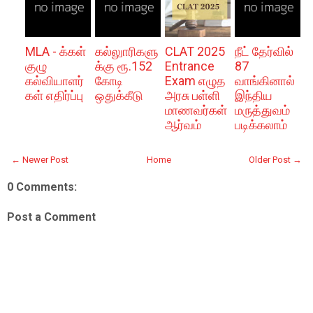
MLA - க்கள்
கல்லுாரிகளு
CLAT 2025
நீட் தேர்வில்
குழு
க்கு ரூ.152
Entrance
87
கல்வியாளர்
கோடி
Exam எழுத
வாங்கினால்
கள் எதிர்ப்பு
ஒதுக்கீடு
அரசு பள்ளி
இந்திய
மாணவர்கள்
மருத்துவம்
ஆர்வம்
படிக்கலாம்
← Newer Post
Home
Older Post →
0 Comments:
Post a Comment