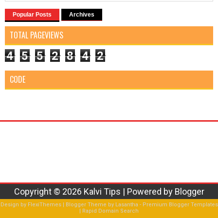
Popular Posts
Archives
TOTAL PAGEVIEWS
4
5
5
2
8
4
2
CODE
Copyright ©
2026
Kalvi Tips
| Powered by
Blogger
Design by
FlexiThemes
| Blogger Theme by
Lasantha
-
Premium Blogger Templates
|
Rapid Domain Search