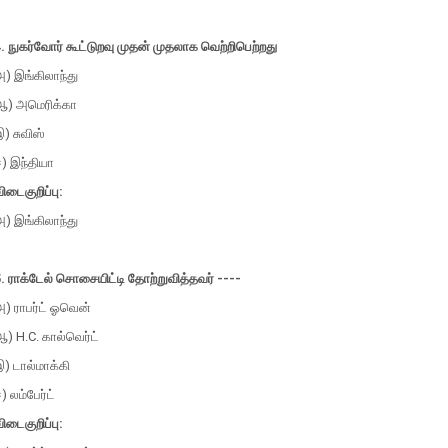
. நுகர்வோர் கூட்டுறவு முதன் முதலாக வெற்றிபெற்றது
) இங்கிலாந்து
ஆ) அமெரிக்கா
) சுவிஸ்
) இந்தியா
ிடைகுறிப்பு:
) இங்கிலாந்து
. ராக்டேல் சொசையிட்டி தோற்றுவித்தவர் ----
அ) ராபர்ட் ஓவென்
) H.C. கால்வெர்ட்
) டால்மாக்கி
) லம்பேர்ட்
ிடைகுறிப்பு: