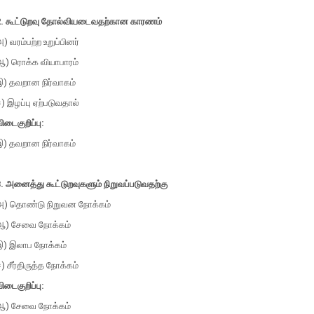
2. கூட்டுறவு தோல்வியடைவதற்கான காரணம்
) வரம்பற்ற உறுப்பினர்
ஆ) ரொக்க வியாபாரம்
இ) தவறான நிர்வாகம்
) இழப்பு ஏற்படுவதால்
ிடைகுறிப்பு:
இ) தவறான நிர்வாகம்
. அனைத்து கூட்டுறவுகளும் நிறுவப்படுவதற்கு
அ) தொண்டு நிறுவன நோக்கம்
ஆ) சேவை நோக்கம்
இ) இலாப நோக்கம்
) சீர்திருத்த நோக்கம்
ிடைகுறிப்பு:
ஆ) சேவை நோக்கம்