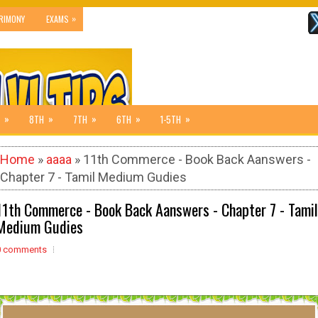
»
RIMONY
EXAMS
»
»
»
»
»
8TH
7TH
6TH
1-5TH
Home
»
aaaa
» 11th Commerce - Book Back Aanswers -
Chapter 7 - Tamil Medium Gudies
11th Commerce - Book Back Aanswers - Chapter 7 - Tamil
Medium Gudies
0 comments