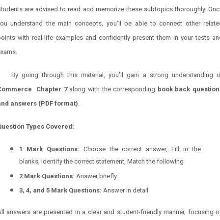
Students are advised to read and memorize these subtopics thoroughly. Onc
you understand the main concepts, you’ll be able to connect other relate
oints with real-life examples and confidently present them in your tests a
exams.
By going through this material, you’ll gain a strong understanding o
Commerce Chapter 7
along with the corresponding
book back question
and answers (PDF format)
.
Question Types Covered:
1 Mark Questions:
Choose the correct answer, Fill in the
blanks, Identify the correct statement, Match the following
2 Mark Questions:
Answer briefly
3, 4, and 5 Mark Questions:
Answer in detail
ll answers are presented in a clear and student-friendly manner, focusing 