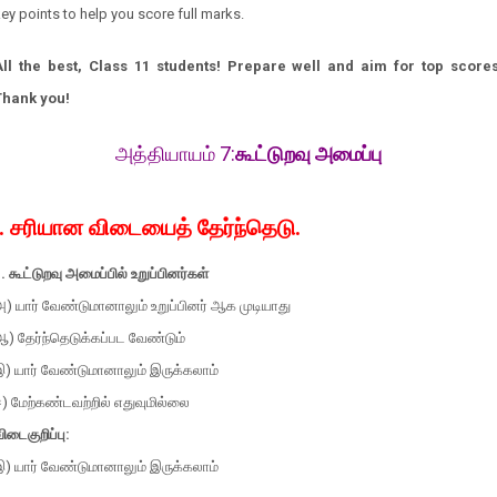
ey points to help you score full marks.
All the best, Class 11 students! Prepare well and aim for top scores
Thank you!
அத்தியாயம் 7:
கூட்டுறவு அமைப்பு
I. சரியான விடையைத் தேர்ந்தெடு.
. கூட்டுறவு அமைப்பில் உறுப்பினர்கள்
) யார் வேண்டுமானாலும் உறுப்பினர் ஆக முடியாது
) தேர்ந்தெடுக்கப்பட வேண்டும்
இ) யார் வேண்டுமானாலும் இருக்கலாம்
) மேற்கண்டவற்றில் எதுவுமில்லை
ிடைகுறிப்பு:
இ) யார் வேண்டுமானாலும் இருக்கலாம்