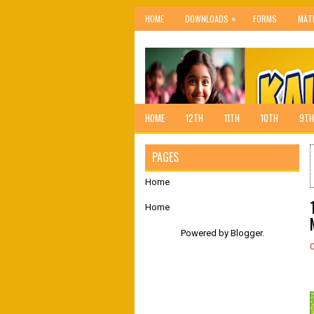
»
HOME
DOWNLOADS
FORMS
MAT
HOME
12TH
11TH
10TH
9TH
PAGES
Home
Home
Powered by
Blogger
.