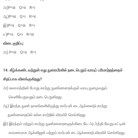
அ)P=iii Q=ii R=i
ஆ)P=iii Q=i R=ii
இ)P=ii Q=iii R=i
ஈ)P=ii Q=i R=iii
விடைகுறிப்பு:
அ) P=iii Q=ii R=i
14. கீழ்க்கண்டவற்றுள் எது நுரையீரலில் நடைபெறும் வாயுப் பரிமாற்றத்தைச்
சிறப்பாக விளக்குகிறது?
அ) சுவாசத்தின் போது காற்று நுண்ணறைக்குள் வாயு நுழைவதும்
வெளியேறுவதும் நடைபெறுகிறது.
ஆ) இரத்த நுண் நாளங்களிலிருந்து கார்பன் டைஆக்ஸைடு காற்று
நுண்ணறையில் உள்ள காற்றில் விரவிச் செல்கிறது.
இ) இரத்தம் மற்றும் காற்று நுண்ணறைகளுக்கிடையே அடர்த்தி வேறுபாட்டின்
காரணமாக ஆக்ஸிஜன் மற்றும் கார்பன் டைஆக்ஸைடு விரவிச் செல்கிறது.