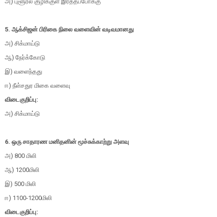
அ) புளூரல் குழிக்குள் இரத்தப்போக்கு
5. ஆக்சிஜன் பிரிகை நிலை வளைவின் வடிவமானது
அ) சிக்மாய்டு
ஆ) நேர்க்கோடு
இ) வளைந்தது
ஈ) நீள்சதுர மிகை வளைவு
விடைகுறிப்பு:
அ) சிக்மாய்டு
6. ஒரு சாதாரண மனிதனின் மூச்சுக்காற்று அளவு
அ) 800 மிலி
ஆ) 1200மிலி
இ) 500 மிலி
ஈ) 1100-1200மிலி
விடைகுறிப்பு: