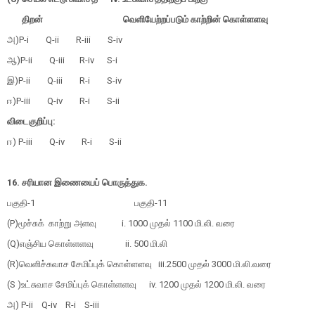
திறன்
வெளியேற்றப்படும் காற்றின் கொள்ளளவு
அ)P-i Q-ii R-iii S-iv
ஆ)P-ii Q-iii R-iv S-i
இ)P-ii Q-iii R-i S-iv
ஈ)P-iii Q-iv R-i S-ii
விடைகுறிப்பு:
ஈ) P-iii Q-iv R-i S-ii
16. சரியான இணையைப் பொருத்துக.
பகுதி-1
பகுதி-11
(P)மூச்சுக் காற்று அளவு
i. 1000 முதல் 1100 மி.லி. வரை
(Q)எஞ்சிய கொள்ளளவு
ii. 500 மி.லி
(R)வெளிச்சுவாச சேமிப்புக் கொள்ளளவு iii.2500 முதல் 3000 மி.லி.வரை
(S )உட்சுவாச சேமிப்புக் கொள்ளளவு iv. 1200 முதல் 1200 மி.லி. வரை
அ) P-ii Q-iv R-i S-iii