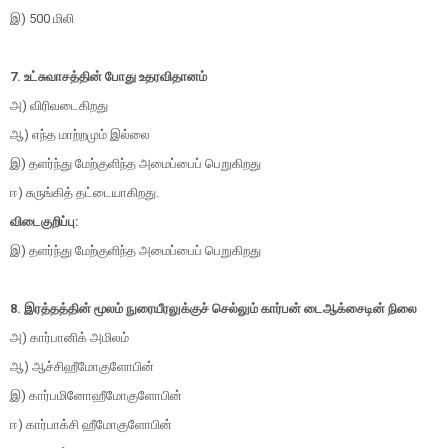
இ) 500 மிலி
7. உட்சுவாசத்தின் போது உதரவிதானம்
அ) விரிவடைகிறது
ஆ) எந்த மாற்றமும் இல்லை
இ) தளர்ந்து மேற்குளிந்த அமைப்பைப் பெறுகிறது
ஈ) சுருங்கித் தட்டையாகிறது.
விடைகுறிப்பு:
இ) தளர்ந்து மேற்குளிந்த அமைப்பைப் பெறுகிறது
8. இரத்தத்தின் மூலம் நுரையீரலுக்குச் செல்லும் கார்பன் டைஆக்சைடின் நிலை
அ) கார்பானிக் அமிலம்
ஆ) ஆச்சிஹீமோகுளோபின்
இ) கார்பமினோஹீமோகுளோபின்
ஈ) கார்பாக்சி ஹீமோகுளோபின்