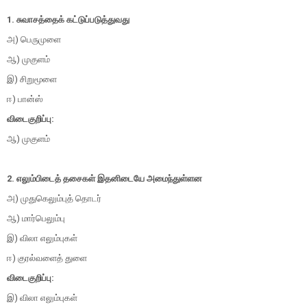
1. சுவாசத்தைக் கட்டுப்படுத்துவது
அ) பெருமுளை
ஆ) முகுளம்
இ) சிறுமூளை
ஈ) பான்ஸ்
விடைகுறிப்பு:
ஆ) முகுளம்
2. எலும்பிடைத் தசைகள் இதனிடையே அமைந்துள்ளன
அ) முதுகெலும்புத் தொடர்
ஆ) மார்பெலும்பு
இ) விலா எலும்புகள்
ஈ) குரல்வளைத் துளை
விடைகுறிப்பு:
இ) விலா எலும்புகள்