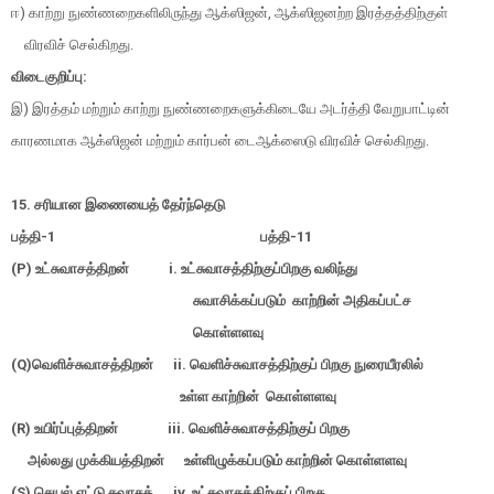
ஈ) காற்று நுண்ணறைகளிலிருந்து ஆக்ஸிஜன், ஆக்ஸிஜனற்ற இரத்தத்திற்குள்
விரவிச் செல்கிறது.
விடைகுறிப்பு:
இ) இரத்தம் மற்றும் காற்று நுண்ணறைகளுக்கிடையே அடர்த்தி வேறுபாட்டின்
காரணமாக ஆக்ஸிஜன் மற்றும் கார்பன் டைஆக்ஸைடு விரவிச் செல்கிறது.
15. சரியான இணையைத் தேர்ந்தெடு
பத்தி-1
பத்தி-11
(P) உட்சுவாசத்திறன் i. உட்சுவாசத்திற்குப்பிறகு வலிந்து
சுவாசிக்கப்படும்
காற்றின் அதிகப்பட்ச
கொள்ளளவு
(Q)வெளிச்சுவாசத்திறன் ii. வெளிச்சுவாசத்திற்குப் பிறகு நுரையீரலில்
உள்ள காற்றின் கொள்ளளவு
(R) உயிர்ப்புத்திறன் iii. வெளிச்சுவாசத்திற்குப்
பிறகு
அல்லது முக்கியத்திறன்
உள்ளிழுக்கப்படும் காற்றின் கொள்ளளவு
(S) செயல் எட்டு சுவாசத்
iv. உட்சுவாசத்திற்குப் பிறகு