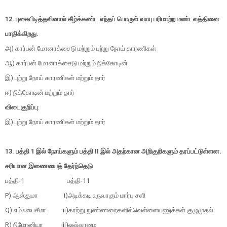
12. புகைபிடித்தலினால் கீழ்க்கண்ட எந்தப் பொருள் வாயு பரிமாற்ற மண்டலத்தினை
பாதிக்கிறது.
அ) கார்பன் மோனாக்சைடு மற்றும் புற்று நோய் காரணிகள்
ஆ) கார்பன் மோனாக்சைடு மற்றும் நிக்கோடின்
இ) புற்று நோய் காரணிகள் மற்றும் தார்
ஈ) நிக்கோடின் மற்றும் தார்
விடைகுறிப்பு
:
இ) புற்று நோய் காரணிகள் மற்றும் தார்
13. பத்தி 1 இல் நோய்களும் பத்தி II இல் அதற்கான அறிகுறிகளும் தரப்பட்டுள்ளன.
சரியான இணையைத் தேர்ந்தெடு
பத்தி-1
பத்தி-11
P) ஆஸ்துமா i)அடிக்கடி உருவாகும் மார்பு சளி
Q) எம்ஃபைசீமா ii)காற்று நுண்ணறைகளில்வெள்ளையணுக்கள் குழுமுதல்
R) நிமோனியா iii)ஒவ்வாமை