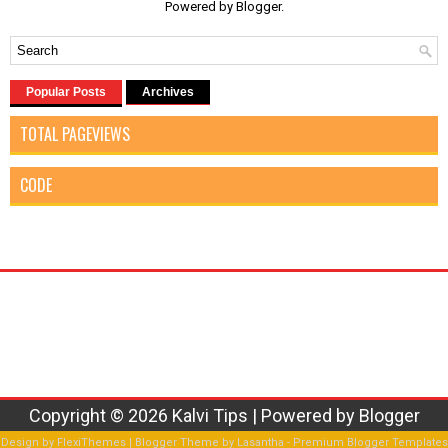
Powered by
Blogger
.
Popular Posts
Archives
TOTAL PAGEVIEWS
CODE
Copyright ©
2026
Kalvi Tips
| Powered by
Blogger
Design by
FlexiThemes
| Blogger Theme by
Lasantha
-
Premium Blogger Templates