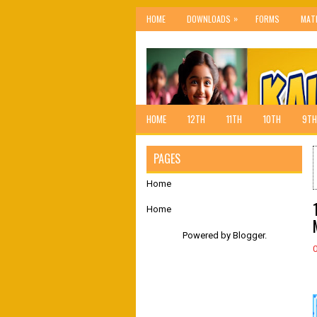
»
HOME
DOWNLOADS
FORMS
MAT
HOME
12TH
11TH
10TH
9TH
PAGES
Home
Home
Powered by
Blogger
.