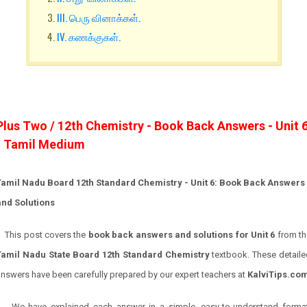
III. பெரு வினாக்கள்.
IV. கணக்குகள்.
Plus Two / 12th Chemistry - Book Back Answers - Unit 
- Tamil Medium
Tamil Nadu Board 12th Standard Chemistry - Unit 6: Book Back Answers
and Solutions
This post covers the
book back answers and solutions for Unit 6
from th
Tamil Nadu State Board 12th Standard Chemistry
textbook. These detaile
nswers have been carefully prepared by our expert teachers at
KalviTips.co
We have explained each answer in a simple, easy-to-understand format