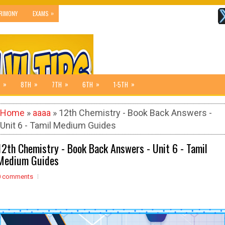
»
RIMONY
EXAMS
»
»
»
»
»
8TH
7TH
6TH
1-5TH
Home
»
aaaa
» 12th Chemistry - Book Back Answers -
Unit 6 - Tamil Medium Guides
12th Chemistry - Book Back Answers - Unit 6 - Tamil
Medium Guides
0 comments