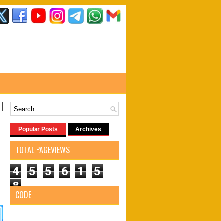
Popular Posts
Archives
TOTAL PAGEVIEWS
4
5
5
6
1
5
8
CODE