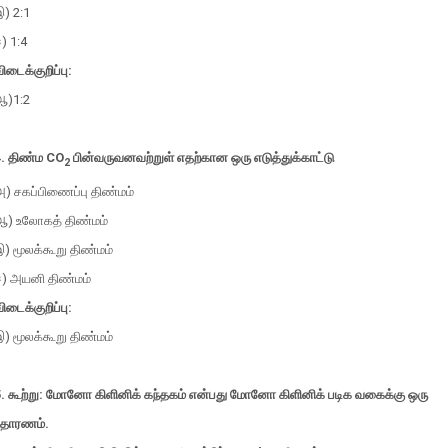
) 2:1
ஈ)
1:4
ிடைக்குறிப்பு:
ஆ)1:2
4. திண்ம
CO
பின்வருவனவற்றுள் எதற்கான ஒரு எடுத்துக்காட்டு
2
அ) சகப்பிணைப்பு திண்மம்
ஆ) உலோகத் திண்மம்
) மூலக்கூறு திண்மம்
ஈ) அயனி திண்மம்
ிடைக்குறிப்பு:
) மூலக்கூறு திண்மம்
5. கூற்று: மோனோ கிளினிக் கந்தகம் என்பது மோனோ கிளினிக் படிக வகைக்கு ஒரு
உதாரணம்.