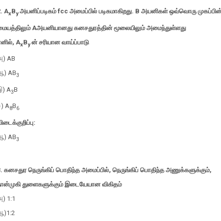
2.
A
B
அயனிப்படிகம் fcc அமைப்பில் படிகமாகிறது. B அயனிகள் ஒவ்வொரு முகப்பின
x
y
மையத்திலும் Aஅயனியானது கனசதுரத்தின் மூலையிலும் அமைந்துள்ளது
எனில்,
A
B
ன் சரியான வாய்ப்பாடு
x
y
அ) AB
ஆ)
AB
3
இ)
A
B
3
ஈ)
A
B
8
6
ிடைக்குறிப்பு:
ஆ)
AB
3
. கனசதுர நெருங்கிப் பொதிந்த அமைப்பில், நெருங்கிப் பொதிந்த அணுக்களுக்கும்,
நான்முகி துளைகளுக்கும் இடையேயான விகிதம்
அ) 1:1
ஆ)1:2