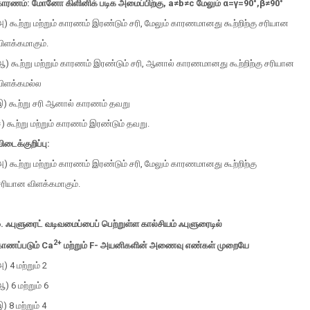
காரணம்: மோனோ கிளினிக் படிக அமைப்பிற்கு,
a≠b≠c
மேலும்
α
=
γ
=
90
°
,
β
≠
90
°
) கூற்று மற்றும் காரணம் இரண்டும் சரி, மேலும் காரணமானது கூற்றிற்கு சரியான
ிளக்கமாகும்.
) கூற்று மற்றும் காரணம் இரண்டும் சரி, ஆனால் காரணமானது கூற்றிற்கு சரியான
விளக்கமல்ல
இ) கூற்று சரி ஆனால் காரணம் தவறு
) கூற்று மற்றும் காரணம் இரண்டும் தவறு.
ிடைக்குறிப்பு:
) கூற்று மற்றும் காரணம் இரண்டும் சரி, மேலும் காரணமானது கூற்றிற்கு
சரியான விளக்கமாகும்.
. ஃபுளுரைட் வடிவமைப்பைப் பெற்றுள்ள கால்சியம் ஃபுளுரைடில்
2+
காணப்படும்
Ca
மற்றும்
F-
அயனிகளின் அணைவு எண்கள் முறையே
) 4 மற்றும் 2
) 6 மற்றும் 6
) 8 மற்றும் 4