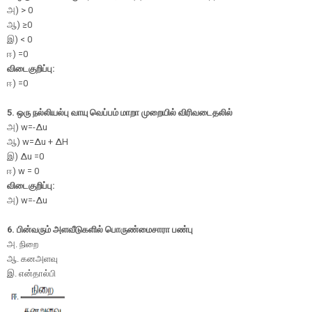
அ
) > 0
ஆ
) ≥0
இ
) < 0
ஈ) =0
விடைகுறிப்பு:
ஈ
) =0
5. ஒரு நல்லியல்பு வாயு வெப்பம் மாறா முறையில் விரிவடைதலில்
அ
) w=-Δu
ஆ
) w=Δu + ΔH
இ
) Δu =0
ஈ
) w = 0
விடைகுறிப்பு:
அ
) w=-Δu
6. பின்வரும் அளவீடுகளில் பொருண்மைசாரா பண்பு
அ. நிறை
ஆ. கனஅளவு
இ. என்தால்பி