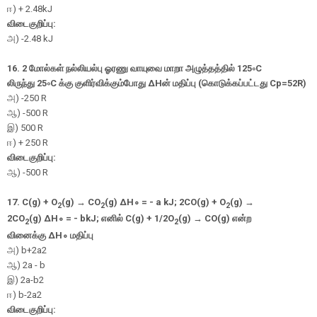
ஈ
) + 2.48kJ
விடைகுறிப்பு:
அ
) -2.48 kJ
16. 2 மோல்கள் நல்லியல்பு ஓரணு வாயுவை மாறா
அழுத்தத்தில்
125
∘
C
லிருந்து
25
∘
C
க்கு குளிர்விக்கும்போது
ΔH
ன் மதிப்பு (கொடுக்கப்பட்டது
Cp=
5
2
R)
அ
) -250 R
ஆ
) -500 R
இ
) 500 R
ஈ
) + 250 R
விடைகுறிப்பு:
ஆ
) -500 R
17.
C(g) + O
(g)
→
CO
(g)
Δ
H
∘
= - a kJ; 2CO(g) + O
(g)
→
2
2
2
2CO
(g)
Δ
H
∘
= - bkJ; எனில்
C(g) + 1/2O
(g)
→
CO(g)
என்ற
2
2
வினைக்கு
Δ
H
∘
மதிப்பு
அ
)
b
+
2
a
2
ஆ
) 2a -
b
இ
)
2
a
-
b
2
ஈ
)
b
-
2
a
2
விடைகுறிப்பு: