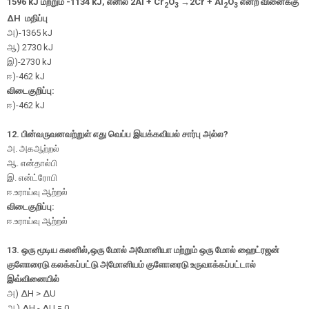
1596 kJ
மற்றும்
-1134 kJ,
எனில்
2Al + Cr
O
→
2Cr + Al
O
என்ற வினைக்கு
2
3
2
3
Δ
H
மதிப்பு
அ
)-1365 kJ
ஆ
) 2730 kJ
இ
)-2730 kJ
ஈ
)-462 kJ
விடைகுறிப்பு:
ஈ
)-462 kJ
12. பின்வருவனவற்றுள் எது வெப்ப இயக்கவியல் சார்பு அல்ல?
அ. அகஆற்றல்
ஆ. என்தால்பி
இ. என்ட்ரோபி
ஈ.உராய்வு ஆற்றல்
விடைகுறிப்பு:
ஈ.உராய்வு ஆற்றல்
13. ஒரு மூடிய கலனில்,ஒரு மோல் அமோனியா மற்றும் ஒரு மோல் ஹைட்ரஜன்
குளோரைடு கலக்கப்பட்டு அமோனியம் குளோரைடு உருவாக்கப்பட்டால்
இவ்வினையில்
அ
) ΔH > ΔU
ஆ)
ΔH - ΔU = 0