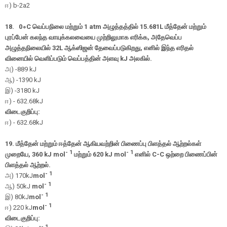
ஈ
)
b
-
2
a
2
18.
0
∘
C வெப்பநிலை மற்றும் 1 atm அழுத்தத்தில் 15.681L மீத்தேன் மற்றும்
புரப்பேன் கலந்த வாயுக்கலவையை முற்றிலுமாக எரிக்க, அதேவெப்ப
அழுத்தநிலையில் 32L ஆக்ஸிஜன் தேவைப்படுகிறது, எனில் இந்த எரிதல்
வினையில் வெளிப்படும் வெப்பத்தின் அளவு kJ அலகில்.
அ
) -889 kJ
ஆ
) -1390 kJ
இ
) -3180 kJ
ஈ
) - 632.68kJ
விடைகுறிப்பு:
ஈ
) - 632.68kJ
19. மீத்தேன் மற்றும் ஈத்தேன் ஆகியவற்றின் பிணைப்பு பிளத்தல் ஆற்றல்கள்
- 1
- 1
முறையே, 360 kJ
mol
மற்றும் 620 kJ
mol
எனில் C-C ஒற்றை பிணைப்பின்
பிளத்தல் ஆற்றல்.
- 1
அ
) 170kJ
mol
- 1
ஆ
) 50kJ
mol
- 1
இ
) 80kJ
mol
- 1
ஈ
) 220 kJ
mol
விடைகுறிப்பு:
- 1