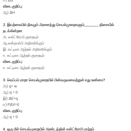
ஈ
) ΔG
விடைகுறிப்பு:
ஆ
) ΔH
2. இயற்கையில் நிகழும் அனைத்து செயல்முறைகளும்_______ திசையில்
நடக்கின்றன.
அ. என்ட்ரோபி குறையும்
ஆ.என்தால்பி அதிகரிக்கும்
இ. கட்டிலா ஆற்றல் அதிகரிக்கும்
ஈ. கட்டிலா ஆற்றல் குறையும்
விடைகுறிப்பு:
ஈ. கட்டிலா ஆற்றல் குறையும்
3. வெப்பம் மாறா செயல்முறையில் பின்வருவனவற்றுள் எது உண்மை?
அ
) q= w
ஆ
) q = 0
இ
) ΔE=q
ஈ
) PΔV=0
விடைகுறிப்பு:
ஆ
) q = 0
4. ஒரு மீள் செயல்முறையில் அண்டத்தின் என்ட்ரோபி மாற்றம்