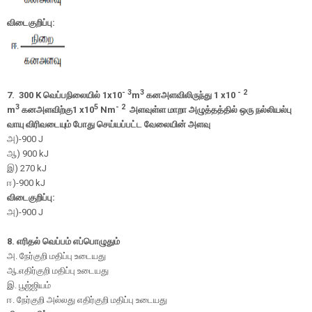
விடைகுறிப்பு:
- 3
3
- 2
7.
300 K
வெப்பநிலையில்
1x10
m
கனஅளவிலிருந்து
1 x10
3
5
-
2
m
கனஅளவிற்கு
1 x10
N
m
அளவுள்ள மாறா அழுத்தத்தில் ஒரு நல்லியல்பு
வாயு விரிவடையும் போது செய்யப்பட்ட வேலையின்
அளவு
அ
)-900 J
ஆ
) 900 kJ
இ
) 270 kJ
ஈ
)-900 kJ
விடைகுறிப்பு:
அ)-900 J
8. எரிதல் வெப்பம் எப்பொழுதும்
அ. நேர்குறி மதிப்பு உடையது
ஆ.எதிர்குறி மதிப்பு உடையது
இ. பூஜ்ஜியம்
ஈ. நேர்குறி அல்லது எதிர்குறி மதிப்பு உடையது