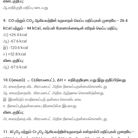
விடைகுறிப்பு:
ஆ.எதிர்குறி மதிப்பு உடையது
9. CO
மற்றும்
CO
ஆகியவற்றின் உருவாதல் வெப்ப மதிப்புகள் முறையே
- 26.4
2
kCal
மற்றும்
- 94 kCal,
கார்பன் மோனாக்ஸைடின் எரிதல் வெப்ப மதிப்பு
அ
) +26.4 kcal
ஆ
) -67.6 kcal
இ
) -120.6 kcal
ஈ
) +52.8 kcal
விடைகுறிப்பு:
ஆ) -67.6 kcal
10.
C(வைரம்)
→ C(
கிராஃபைட்
), ΔH = எதிர்குறியுடையது இது குறிப்பிடுவது
அ. வைரத்தை விட கிராஃபைட் அதிக நிலைப்புதன்மைகொண்டது
ஆ. வைரத்தைவிட கிராஃபைட் அதிக ஆற்றலை கொண்டுள்ளது.
இ. இரண்டும் சமநிலைப்புத் தன்மை கொண்டவை
ஈ. நிலைப்புத்தன்மையை நிர்ணயிக்க இயலாது
விடைகுறிப்பு:
அ. வைரத்தை விட கிராஃபைட் அதிக நிலைப்புதன்மைகொண்டது
11. Al
O
மற்றும்
Cr
O
ஆகியவற்றின்
உருவாதல் என்தால்பி மதிப்புகள் முறையே
-
2
3
2
3