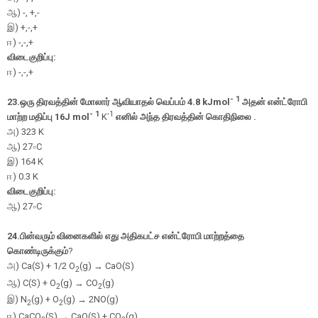
ஆ
) -, +,-
இ
) +,-,+
ஈ
) -,-,+
விடைகுறிப்பு:
ஈ
) -,-,+
- 1
23.ஒரு திரவத்தின் மோலார் ஆவியாதல் வெப்பம்
4.8 kJ
mol
அதன் என்ட்ரோபி
- 1
-1
மாற்ற மதிப்பு
16J
mol
K
எனில் அந்த திரவத்தின் கொதிநிலை
.
அ
) 323 K
ஆ
)
27
∘
C
இ
) 164 K
ஈ
) 0.3 K
விடைகுறிப்பு:
ஆ
)
27
∘
C
24.
பின்வரும் வினைகளில் எது அதிகபட்ச என்ட்ரோபி மாற்றத்தை
கொண்டிருக்கும்
?
அ
) Ca(S) + 1/2 O
(g) → CaO(S)
2
ஆ
) C(S) + O
(g) → CO
(g)
2
2
இ
) N
(g) + O
(g) → 2NO(g)
2
2
ஈ
) CaCO
(S) → CaO(S) + CO
(g)