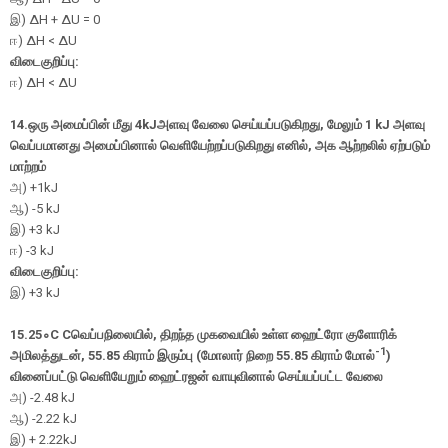
இ
) ΔH + ΔU = 0
ஈ
) ΔH < ΔU
விடைகுறிப்பு:
ஈ
) ΔH < ΔU
14.ஒரு அமைப்பின் மீது 4kJஅளவு வேலை செய்யப்படுகிறது, மேலும் 1 kJ அளவு
வெப்பமானது அமைப்பினால் வெளியேற்றப்படுகிறது எனில், அக ஆற்றலில் ஏற்படும்
மாற்றம்
அ
) +1kJ
ஆ
) -5 kJ
இ
) +3 kJ
ஈ
) -3 kJ
விடைகுறிப்பு:
இ
) +3 kJ
15.
25
∘
C
Cவெப்பநிலையில், திறந்த முகவையில் உள்ள ஹைட்ரோ குளோரிக்
-1
அமிலத்துடன், 55.85 கிராம் இரும்பு (மோலார் நிறை 55.85 கிராம் மோல்
)
வினைப்பட்டு வெளியேறும் ஹைட்ரஜன் வாயுவினால் செய்யப்பட்ட வேலை
அ
) -2.48 kJ
ஆ
) -2.22 kJ
இ
) + 2.22kJ