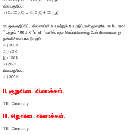
3
2
விடைகுறிப்பு:
ஈ
) CaCO
(S) → CaO(S) + CO
(g)
3
2
-
25.
ஒரு குறிப்பிட்ட வினையின்
ΔH
மற்றும்
ΔS
மதிப்புகள் முறையே
30 kJ
mol
1
-1
- 1
மற்றும்
100 J
K
mol
எனில்
,
எந்த வெப்பநிலைக்கு மேல் வினையானது
தன்னிச்சையாக நிகழும்.
அ
) 300 K
ஆ
) 30 K
இ) 100 K
ஈ
)
20
∘
C
விடைகுறிப்பு:
அ) 300 K
II. குறுவிடை வினாக்கள்.
11th Chemistry
III. சிறுவிடை வினாக்கள்.
11th Chemistry