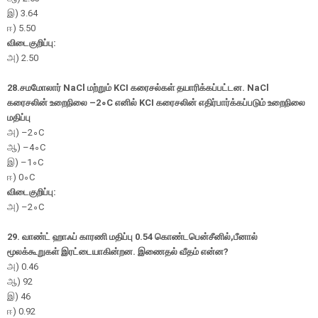
இ
) 3.64
ஈ
) 5.50
விடைகுறிப்பு:
அ
) 2.50
28.
சமமோலார்
NaCl
மற்றும்
KCI
கரைசல்கள் தயாரிக்கப்பட்டன.
NaCl
கரைசலின் உறைநிலை
–
2
∘
C
எனில்
KCI
கரைசலின் எதிர்பார்க்கப்படும் உறைநிலை
மதிப்பு
அ
)
–
2
∘
C
ஆ
)
–4
∘
C
இ
)
–
1
∘
C
ஈ
) 0
∘
C
விடைகுறிப்பு:
அ
)
–
2
∘
C
29.
வாண்ட் ஹாஃப் காரணி மதிப்பு 0.54 கொண்டபென்சீனில்
,
பீனால்
மூலக்கூறுகள் இரட்டையாகின்றன. இணைதல் வீதம் என்ன
?
அ
) 0.46
ஆ) 92
இ
) 46
ஈ) 0.92