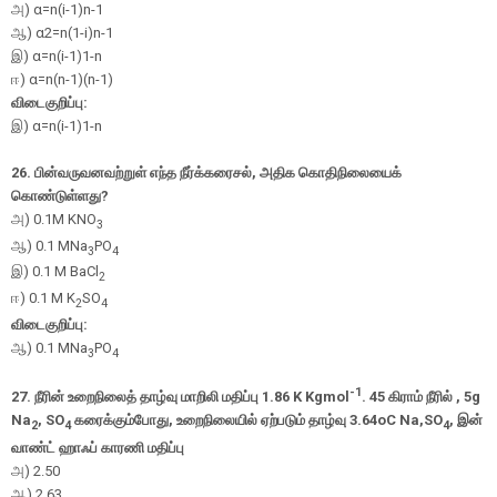
அ
)
α
=
n
(
i
-
1
)
n
-
1
ஆ
)
α
2
=
n
(
1
-
i
)
n
-
1
இ
)
α
=
n
(
i
-
1
)
1
-
n
ஈ
)
α
=
n
(
n
-
1
)
(
n
-
1
)
விடைகுறிப்பு:
இ)
α
=
n
(
i
-
1
)
1
-
n
26.
பின்வருவனவற்றுள் எந்த நீர்க்கரைசல்
,
அதிக கொதிநிலையைக்
கொண்டுள்ளது
?
அ
) 0.1M KNO
3
ஆ
) 0.1 MNa
PO
3
4
இ
) 0.1 M BaCl
2
ஈ
) 0.1 M K
SO
2
4
விடைகுறிப்பு:
ஆ) 0.1 MNa
PO
3
4
-1
27.
நீரின் உறைநிலைத் தாழ்வு மாறிலி மதிப்பு 1.86
K Kgmol
.
45 கிராம் நீரில்
,
5
g
Na
, SO
கரைக்கும்போது
,
உறைநிலையில் ஏற்படும் தாழ்வு
3.64oC
Na,SO
,
இன்
2
4
4
வாண்ட் ஹாஃப் காரணி மதிப்பு
அ
) 2.50
ஆ
) 2.63