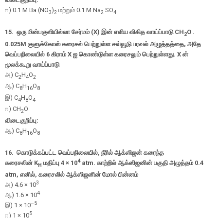
ஈ
) 0.1 M Ba (NO
)
மற்றும்
0.1 M Na
SO
3
2
2
4
15.
ஒரு மின்பகுளியில்லா சேர்மம் (
X)
இன் எளிய விகித வாய்ப்பாடு
C
H
O .
2
0.025
M
குளுக்கோஸ் கரைசல் பெற்றுள்ள சவ்வூடு பரவல் அழுத்தத்தை
,
அதே
வெப்பநிலையில் 6 கிராம்
X
ஐ கொண்டுள்ள கரைசலும் பெற்றுள்ளது.
X
ன்
மூலக்கூறு வாய்ப்பாடு
அ
) C
H
O
2
4
2
ஆ
) C
H
O
8
16
8
இ
) C
H
O
4
8
4
ஈ
) CH
O
2
விடைகுறிப்பு:
ஆ
) C
H
O
8
16
8
16.
கொடுக்கப்பட்ட வெப்பநிலையில்
,
நீரில் ஆக்ஸிஜன் கரைந்த
4
கரைசலின்
K
மதிப்பு
4 × 10
atm
.
காற்றில் ஆக்ஸிஜனின் பகுதி அழுத்தம் 0.4
H
atm,
எனில்
,
கரைசலில் ஆக்ஸிஜனின் மோல் பின்னம்
3
அ
) 4.6 × 10
4
ஆ
) 1.6 × 10
–5
இ
) 1 × 10
5
ஈ
) 1 × 10