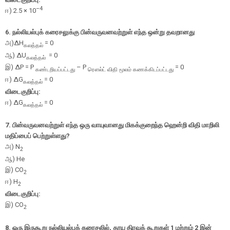
–4
ஈ
) 2.5 × 10
6
.
நல்லியல்புக் கரைசலுக்கு பின்வருவனவற்றுள் எந்த ஒன்று தவறானது
அ
)
Δ
H
= 0
கலத்தல்
ஆ
)
Δ
U
= 0
கலத்தல்
இ
)
Δ
P =
P
–
P
= 0
கண்டறியப்பட்டது
ரௌல்ட் விதி மூலம் கணக்கிடப்பட்டது
ஈ
)
Δ
G
= 0
கலத்தல்
விடைகுறிப்பு:
ஈ
)
Δ
G
= 0
கலத்தல்
7.
பின்வருவனவற்றுள் எந்த ஒரு வாயுவானது மிகக்குறைந்த ஹென்றி விதி மாறிலி
மதிப்பைப் பெற்றுள்ளது
?
அ)
N
2
ஆ
) He
இ
) CO
2
ஈ
) H
2
விடைகுறிப்பு:
இ) CO
2
8.
ஒரு இருகூறு நல்லியல்புக் கரைசலில்
,
தூய திரவக் கூறுகள்
1
மற்றும்
2
இன்