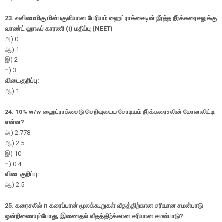
23.
வலிமைமிகு மின்பகுளியான பேரியம் ஹைட்ராக்சைடின் நீர்த்த நீர்க்கரைசலுக்கு
வாண்ட் ஹாஃப் காரணி (
i)
மதிப்பு (
NEET)
அ
) 0
ஆ
) 1
இ
) 2
ஈ
) 3
விடைகுறிப்பு:
ஆ) 1
24.
10%
w/w
ஹைட்ராக்சைடு செறிவுடைய சோடியம் நீர்க்கரைசலின் மோலாலிட்டி
என்ன
?
அ
) 2.778
ஆ
) 2.5
இ
) 10
ஈ
) 0.4
விடைகுறிப்பு:
ஆ) 2.5
25.
கரைசலில் n கரைப்பான் மூலக்கூறுகள் வீதத்திற்கான சரியான சமன்பாடு
ஒன்றிணையும்போது
,
இணைதல் வீதத்திற்க்கான சரியான சமன்பாடு?