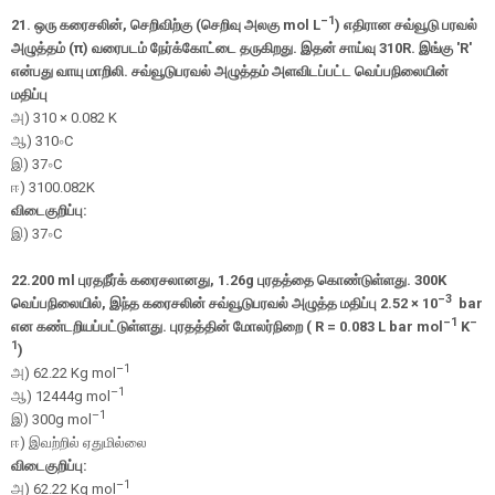
–1
21.
ஒரு கரைசலின்
,
செறிவிற்கு (செறிவு அலகு
mol
L
)
எதிரான சவ்வூடு பரவல்
அழுத்தம் (
π
)
வரைபடம் நேர்க்கோட்டை தருகிறது. இதன் சாய்வு 310
R.
இங்கு
'R'
என்பது வாயு மாறிலி. சவ்வூடுபரவல் அழுத்தம் அளவிடப்பட்ட வெப்பநிலையின்
மதிப்பு
அ
) 310 × 0.082 K
ஆ
)
310
∘
C
இ
)
37
∘
C
ஈ
)
310
0.082
K
விடைகுறிப்பு:
இ)
37
∘
C
22.
200
ml
புரதநீர்க் கரைசலானது
,
1.26
g
புரதத்தை கொண்டுள்ளது. 300
K
–3
வெப்பநிலையில்
,
இந்த கரைசலின் சவ்வூடுபரவல் அழுத்த மதிப்பு
2.52 × 10
bar
–1
–
என கண்டறியப்பட்டுள்ளது. புரதத்தின் மோலர்நிறை (
R =
0.083
L bar
mol
K
1
)
–1
அ
) 62.22 Kg mol
–1
ஆ
) 12444g mol
–1
இ
) 300g mol
ஈ
)
இவற்றில் ஏதுமில்லை
விடைகுறிப்பு:
–1
அ) 62.22 Kg mol