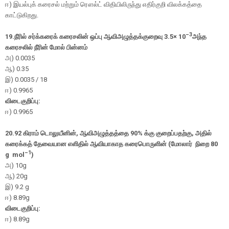
ஈ) இயல்புக் கரைசல் மற்றும் ரௌல்ட் விதியிலிருந்து எதிர்குறி விலக்கத்தை
காட்டுகிறது.
–3
19.
நீரில் சர்க்கரைக் கரைசலின் ஒப்பு ஆவிஅழுத்தக்குறைவு
3.5
× 10
அந்த
கரைசலில் நீரின் மோல் பின்னம்
அ
) 0.0035
ஆ
) 0.35
இ
) 0.0035 / 18
ஈ
) 0.9965
விடைகுறிப்பு:
ஈ
) 0.9965
20.
92 கிராம் டொலுயீனின்
,
ஆவிஅழுத்தத்தை 90% க்கு குறைப்பதற்கு
,
அதில்
கரைக்கத் தேவையான எளிதில் ஆவியாகாத கரைபொருளின்
(
மோலார்
நிறை 80
–1
g
mol
)
அ
) 10g
ஆ
) 20g
இ
) 9.2 g
ஈ
) 8.89g
விடைகுறிப்பு:
ஈ
) 8.89g