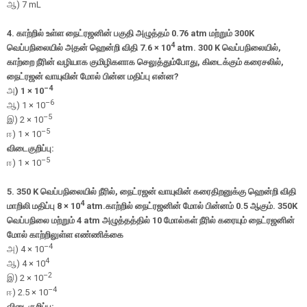
ஆ
) 7 mL
4.
காற்றில் உள்ள நைட்ரஜனின் பகுதி அழுத்தம்
0.76 atm
மற்றும்
300K
4
வெப்பநிலையில் அதன் ஹென்றி விதி
7.6 × 10
atm. 300 K
வெப்பநிலையில்
,
காற்றை நீரின் வழியாக குமிழிகளாக செலுத்தும்போது
,
கிடைக்கும் கரைசலில்
,
நைட்ரஜன் வாயுவின் மோல் பின்ன மதிப்பு என்ன
?
–4
அ
) 1 × 10
–6
ஆ
) 1 × 10
–5
இ
) 2 × 10
–5
ஈ
) 1 × 10
விடைகுறிப்பு:
–5
ஈ
) 1 × 10
5.
350 K
வெப்பநிலையில் நீரில்
,
நைட்ரஜன் வாயுவின் கரைதிறனுக்கு ஹென்றி விதி
4
மாறிலி மதிப்பு
8 × 10
atm.
காற்றில் நைட்ரஜனின் மோல் பின்னம்
0.5
ஆகும்.
350K
வெப்பநிலை மற்றும்
4 atm
அழுத்தத்தில்
10
மோல்கள் நீரில் கரையும் நைட்ரஜனின்
மோல் காற்றிலுள்ள எண்ணிக்கை
–4
அ
) 4 × 10
4
ஆ
) 4 × 10
–2
இ
) 2 × 10
–4
ஈ
) 2.5 × 10
விடைகுறிப்பு: