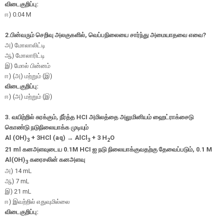
விடைகுறிப்பு:
ஈ
) 0.04 M
2.பின்வரும் செறிவு அலகுகளில், வெப்பநிலையை சார்ந்து அமையாதவை எவை?
அ) மோலாலிட்டி
ஆ) மோலாரிட்டி
இ) மோல் பின்னம்
ஈ) (அ) மற்றும் (இ)
விடைகுறிப்பு:
ஈ) (அ) மற்றும் (இ)
3.
வயிற்றில் சுரக்கும்
,
நீர்த்த
HCI
அமிலத்தை அலுமினியம் ஹைட்ராக்சைடு
கொண்டு நடுநிலையாக்க முடியும்
Al (OH)
+ 3HCl (aq)
→
AlCl
+ 3 H
O
3
3
2
21 ml
கனஅளவுடைய
0.1M HCI
ஐ நடு நிலையாக்குவதற்கு தேவைப்படும்
, 0.1 M
Al(OH)
கரைசலின் கனஅளவு
3
அ
) 14 mL
ஆ
) 7 mL
இ
) 21 mL
ஈ
)
இவற்றில் எதுவுமில்லை
விடைகுறிப்பு: