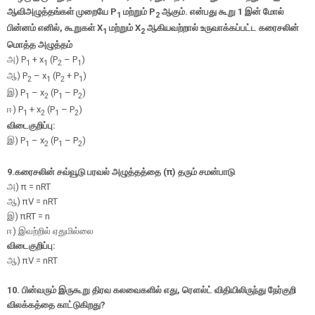
ஆவிஅழுத்தங்கள் முறையே
P
மற்றும்
P
ஆகும். என்பது கூறு
1
இன் மோல்
1
2
பின்னம் எனில்
,
கூறுகள் X
மற்றும் X
ஆகியவற்றால் உருவாக்கப்பட்ட கரைசலின்
1
2
மொத்த அழுத்தம்
அ
) P
+ x
(P
– P
)
1
1
2
1
ஆ
) P
– x
(P
+ P
)
2
1
2
1
இ
) P
– x
(P
– P
)
1
2
1
2
ஈ
) P
+ x
(P
– P
)
1
2
1
2
விடைகுறிப்பு:
இ) P
– x
(P
– P
)
1
2
1
2
9.
கரைசலின் சவ்வூடு பரவல் அழுத்தத்தை (
π
)
தரும் சமன்பாடு
அ
)
π
= nRT
ஆ
)
π
V = nRT
இ
)
π
RT = n
ஈ
)
இவற்றில் ஏதுமில்லை
விடைகுறிப்பு:
ஆ)
π
V = nRT
10. பின்வரும் இருகூறு திரவ கலவைகளில் எது, ரௌல்ட் விதியிலிருந்து நேர்குறி
விலக்கத்தை காட்டுகிறது?