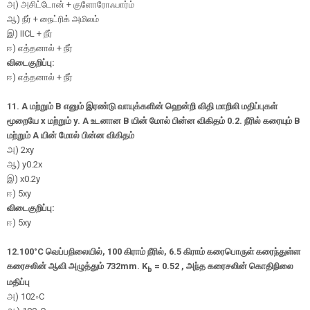
அ) அசிட்டோன் + குளோரோஃபார்ம்
ஆ) நீர் + நைட்ரிக் அமிலம்
இ) IICL + நீர்
ஈ) எத்தனால் + நீர்
விடைகுறிப்பு:
ஈ) எத்தனால் + நீர்
11.
A
மற்றும்
B
எனும் இரண்டு வாயுக்களின் ஹென்றி விதி மாறிலி மதிப்புகள்
மூறையே
x
மற்றும்
y. A
உடனான
B
யின் மோல் பின்ன விகிதம் 0.2. நீரில் கரையும்
B
மற்றும்
A
யின் மோல் பின்ன விகிதம்
அ
)
2
x
y
ஆ
)
y
0.2
x
இ
)
x
0.2
y
ஈ
)
5
x
y
விடைகுறிப்பு:
ஈ
)
5
x
y
12.
100°
C
வெப்பநிலையில்
,
100 கிராம் நீரில்
,
6.5 கிராம் கரைபொருள் கரைந்துள்ள
கரைசலின் ஆவி அழுத்தும்
732
mm. K
=
0.52
,
அந்த கரைசலின் கொதிநிலை
b
மதிப்பு
அ
)
102
∘
C