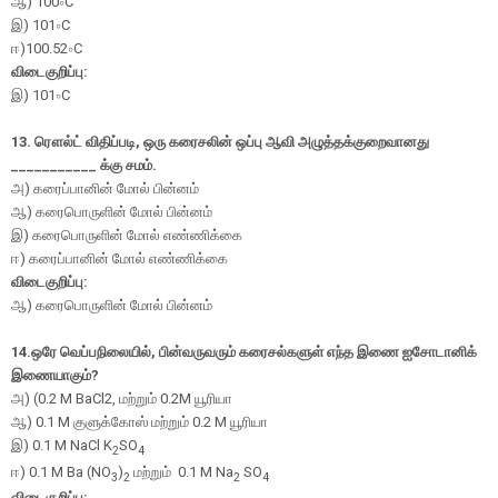
ஆ
)
100
∘
C
இ
)
101
∘
C
ஈ
)
100.52
∘
C
விடைகுறிப்பு:
இ)
101
∘
C
13. ரௌல்ட் விதிப்படி, ஒரு கரைசலின் ஒப்பு ஆவி அழுத்தக்குறைவானது
___________ க்கு சமம்.
அ) கரைப்பானின் மோல் பின்னம்
ஆ) கரைபொருளின் மோல் பின்னம்
இ) கரைபொருளின் மோல் எண்ணிக்கை
ஈ) கரைப்பானின் மோல் எண்ணிக்கை
விடைகுறிப்பு:
ஆ) கரைபொருளின் மோல் பின்னம்
14.
ஒரே வெப்பநிலையில்
,
பின்வருவரும் கரைசல்களுள் எந்த இணை ஐசோடானிக்
இணையாகும்
?
அ) (0.2
M BaCl
2
,
மற்றும் 0.2
M
யூரியா
ஆ) 0.1
M
குளுக்கோஸ் மற்றும் 0.2
M
யூரியா
இ) 0.1
M NaCl K
SO
2
4
ஈ
) 0.1 M Ba (NO
)
மற்றும் 0.1 M Na
SO
3
2
2
4
விடைகுறிப்பு: