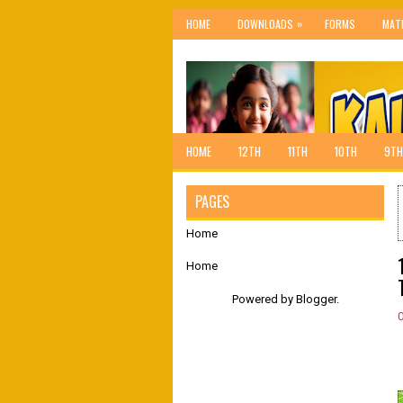
»
HOME
DOWNLOADS
FORMS
MAT
HOME
12TH
11TH
10TH
9TH
PAGES
Home
Home
Powered by
Blogger
.