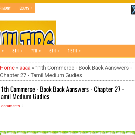
»
RIMONY
EXAMS
»
»
»
»
»
8TH
7TH
6TH
1-5TH
Home
»
aaaa
» 11th Commerce - Book Back Aanswers -
Chapter 27 - Tamil Medium Gudies
11th Commerce - Book Back Aanswers - Chapter 27 -
Tamil Medium Gudies
0 comments