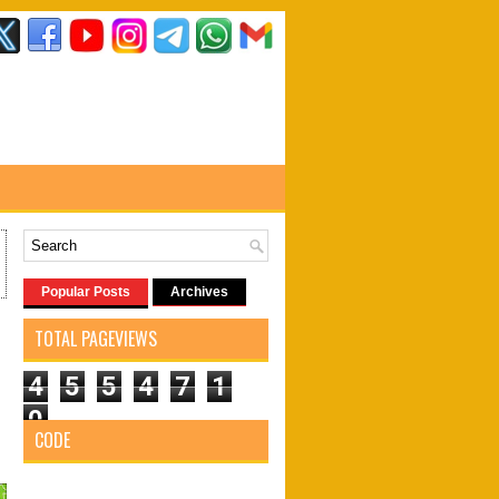
Popular Posts
Archives
TOTAL PAGEVIEWS
4
5
5
4
7
1
0
CODE