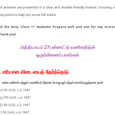
ll answers are presented in a clear and student-friendly manner, focusing 
ey points to help you score full marks.
All the best, Class 11 students! Prepare well and aim for top scores
Thank you!
அத்தியாயம் 27:
பன்னாட்டு வணிகதித்ன்
ஒருங்கிணைப்பாளர்கள்
I. சரியான விடையைத் தேர்ந்தெடு.
. சுங்க வரிகள் மற்றும் வாணிபம் மீதான பொது ஒப்பந்தம் கையெழுத்தான நாள்
அ) 30 அக்டோபர் 1947
ஆ) 29 அக்டோபர் 1947
இ) 28 அக்டோபர் 1947
ஈ) 26 அக்டோபர் 1947