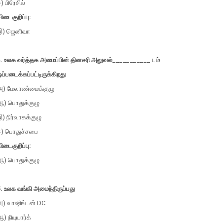
) பிரேசில்
ிடைகுறிப்பு:
இ) ஜெனிவா
4. உலக வர்த்தக அமைப்பின் தினசரி அலுவல்___________ டம்
ப்படைக்கப்பட்டிருக்கிறது
அ) மேலாண்மைக்குழு
ஆ) பொதுக்குழு
) நிர்வாகக்குழு
ஈ) பொதுச்சபை
ிடைகுறிப்பு:
ஆ) பொதுக்குழு
. உலக வங்கி அமைந்திருப்பது
அ) வாஷிங்டன் DC
) நியுயார்க்