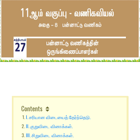
Contents
I. சரியான விடையைத் தேர்ந்தெடு.
II. குறுவிடை வினாக்கள்.
III. சிறுவிடை வினாக்கள்.