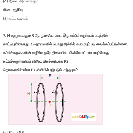
(d)
இவை அனைத்தும்
விடை குறிப்பு
:
(a)
வட்ட வடிவம்
7. N
சுற்றுக்களும்
R
ஆரமும் கொண்ட இரு கம்பிச்சுருள்கள் படத்தில்
காட்டியுள்ளவாறு
R
தொலைவில் பொது அச்சில் அமையும் படி வைக்கப்பட்டுள்ளன.
கம்பிச்சுருள்களின் வழியே ஒரே திசையில்
I
மின்னோட்டம் பாயும்போது
கம்பிச்சுருள்களின் நடுவே மிகச்சரியாக
R
2
.
தொலைவில்உள்ள P புள்ளியில் ஏற்படும் கந்தபுலம்
(a)
8
N
μ
ο
I
5
R