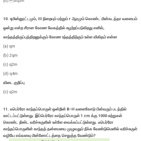
(b) 
3
π
p
m
10. q
மின்னூட்டமும்
, III
நிறையும் மற்றும்
r
ஆரமும் கொண்ட மின்கடத்தா வளையம்
ஒன்று என்ற சீரான கோண வேகத்தில் சுழற்றப்படுகிறது எனில்
,
காந்தத்திருப்புத்திறனுக்கும் கோண உந்தத்திற்கும் உள்ள விகிதம் என்ன
(a)
q
m
(b)
2
q
m
(c)
q
2
m
(d)
q
4
m
விடை குறிப்பு
:
(c)
q
2
m
11.
ஃபெர்ரோ காந்தப்பொருள் ஒன்றின்
B-H
வளைகோடு பின்வரும் படத்தில்
காட்டப்பட்டுள்ளது. இப்பெர்ரோ காந்தப்பொருள்
1 cm
க்கு
1000
சுற்றுகள்
கொண்ட நீண்ட வரிச்சுருளின் உள்ளே வைக்கப்பட்டுள்ளது. ஃபெர்ரோ
காந்தப்பொருளின் காந்தத் தன்மையை முழுவதும் நீக்க வேண்டுமெனில் வரிச்சுருள்
வழியே எவ்வளவு மின்னோட்டத்தை செலுத்த வேண்டும்
?