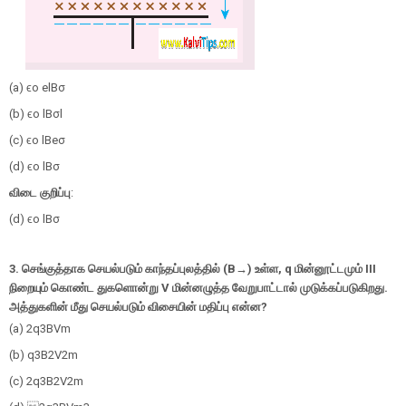
(a)
ϵ
ο
e
l
B
σ
(b)
ϵ
ο
l
B
σ
l
(c)
ϵ
ο
l
B
e
σ
(d)
ϵ
ο
l
B
σ
விடை குறிப்பு
:
(d)
ϵ
ο
l
B
σ
3.
செங்குத்தாக செயல்படும் காந்தப்புலத்தில் (
B
→
)
உள்ள
, q
மின்னூட்டமும்
III
நிறையும் கொண்ட துகளொன்று
V
மின்னழுத்த வேறுபாட்டால் முடுக்கப்படுகிறது.
அத்துகளின் மீது செயல்படும் விசையின் மதிப்பு என்ன
?
(a)
2
q
3
BV
m
(b)
q
3
B
2
V
2
m
(c)
2
q
3
B
2
V
2
m