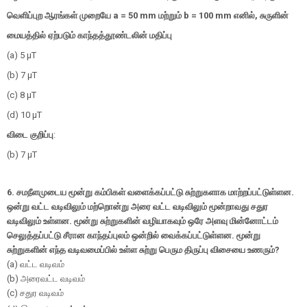
வெளிப்புற ஆரங்கள் முறையே
a = 50 mm
மற்றும்
b = 100 mm
எனில்
,
சுருளின்
மையத்தில் ஏற்படும் காந்தத்தூண்டலின் மதிப்பு
(a) 5 μT
(b) 7 μT
(c) 8 μT
(d) 10 μT
விடை குறிப்பு
:
(b) 7 μT
6.
சமநீளமுடைய மூன்று கம்பிகள் வளைக்கப்பட்டு சுற்றுகளாக மாற்றப்பட்டுள்ளன.
ஒன்று வட்ட வடிவிலும் மற்றொன்று அரை வட்ட வடிவிலும் மூன்றாவது சதுர
வடிவிலும் உள்ளன. மூன்று சுற்றுகளின் வழியாகவும் ஒரே அளவு மின்னோட்டம்
செலுத்தப்பட்டு சீரான காந்தப்புலம் ஒன்றில் வைக்கப்பட்டுள்ளன. மூன்று
சுற்றுகளின் எந்த வடிவமைப்பில் உள்ள சுற்று பெரும திருப்பு விசையை உணரும்
?
(a)
வட்ட வடிவம்
(b)
அரைவட்ட வடிவம்
(c)
சதுர வடிவம்