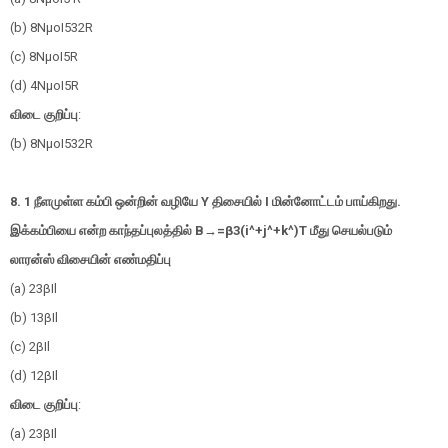
(b)
8
N
μ
ο
I
5
3
2
R
(c)
8
N
μ
ο
I
5
R
(d)
4
N
μ
ο
I
5
R
விடை குறிப்பு
:
(b)
8
N
μ
ο
I
5
3
2
R
8. 1
நீளமுள்ள கம்பி ஒன்றின் வழியே
Y
திசையில்
I
மின்னோட்டம் பாய்கிறது.
இக்கம்பியை என்ற காந்தப்புலத்தில்
B
→
=
β
3
(
i
^
+
j
^
+
k
^
)
T
மீது செயல்படும்
லாரன்ஸ் விசையின் எண்மதிப்பு
(a)
2
3
β
I
l
(b)
1
3
β
I
l
(c)
2
β
I
l
(d)
1
2
β
I
l
விடை குறிப்பு
:
(a)
2
3
β
I
l