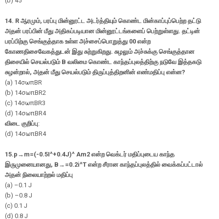
(b)
45
°
14. R
ஆரமும்
,
பரப்பு மின்னூட்ட அடர்த்தியும் கொண்ட மின்காப்புப்பெற்ற தட்டு
அதன் பரப்பின் மீது அதிகப்படியான மின்னூட்டங்களைப் பெற்றுள்ளது. தட்டின்
பரப்பிற்கு செங்குத்தாக உள்ள அச்சைப்பொறுத்து
00
என்ற
கோணதிசைவேகத்துடன் இது சுற்றுகிறது. சுழலும் அச்சுக்கு செங்குத்தான
திசையில் செயல்படும்
B
வலிமை கொண்ட காந்தப்புலத்திற்கு நடுவே இத்தகடு
சுழன்றால்
,
அதன் மீது செயல்படும் திருப்புத்திறனின் எண்மதிப்பு என்ன
?
(a)
1
4
σ
ω
π
B
R
(b)
1
4
σ
ω
π
BR
2
(c)
1
4
σ
ω
π
BR
3
(d)
1
4
σ
ω
π
BR
4
விடை குறிப்பு
:
(d)
1
4
σ
ω
π
BR
4
15.
p
→
m
=
(
-
0.5
I
^
+
0.4
J
)
^
A
m
2
என்ற வெக்டர்
மதிப்புடைய காந்த
இருமுனையானது
,
B
→
=
0.2
i
^
T
என்ற சீரான காந்தப்புலத்தில் வைக்கப்பட்டால்
அதன் நிலையாற்றல் மதிப்பு
(a) –0.1 J
(b) –0.8 J
(c) 0.1 J
(d) 0.8 J