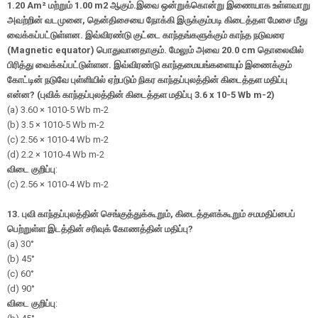
1.20 Am²
மற்றும்
1.00
m
2
ஆகும்.இவை ஒன்றுக்கொன்று இணையாக உள்ளவாறு
அவற்றின் வடமுனை
,
தென்திசையை நோக்கி இருக்கும்படி கிடைத்தள மேசை மீது
வைக்கப்பட்டுள்ளன. இவ்விரண்டு குட்டை காந்தங்களுக்கும் காந்த நடுவரை
(
Magnetic equator)
பொதுவானதாகும். மேலும் அவை
20.0 cm
தொலைவில்
பிரித்து வைக்கப்பட்டுள்ளன. இவ்விரண்டு காந்தமையங்களையும் இணைக்கும்
கோட்டின் நடுவே புள்ளியில் ஏற்படும் நிகர காந்தப்புலத்தின் கிடைத்தள மதிப்பு
என்ன
? (
புவிக் காந்தப்புலத்தின் கிடைத்தள மதிப்பு
3.6 x
10
-
5
Wb
m
-
2
)
(a) 3.60 × 10
10
-
5
Wb
m
-
2
(b) 3.5 × 10
10
-
5
Wb
m
-
2
(c) 2.56 × 10
10
-
4
Wb
m
-
2
(d) 2.2 × 10
10
-
4
Wb
m
-
2
விடை குறிப்பு
:
(c) 2.56 × 10
10
-
4
Wb
m
-
2
13.
புவி காந்தப்புலத்தின் செங்குத்துக்கூறும்
,
கிடைத்தளக்கூறும் சமமதிப்பைப்
பெற்றுள்ள இடத்தின் சரிவுக் கோணத்தின் மதிப்பு
?
(a)
30
°
(b)
45
°
(c)
60
°
(d)
90
°
விடை குறிப்பு
: