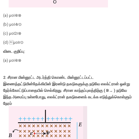
(a)
μ
ο
I
4
r
⊗
(b)
μ
ο
I
4
r
⊙
(c)
μ
ο
I
2
r
⊗
(d) 
μ
ο
I
r
⊙
விடை குறிப்பு
:
(a)
μ
ο
I
4
r
⊗
2.
சீரான மின்னூட்ட அடர்த்தி கொண்ட மின்னூட்டப்பட்ட
இணைத்தட்டுமின்தேக்கியின் இரண்டு தகடுகளுக்கு நடுவே எலக்ட்ரான் ஒன்று
நேர்க்கோட்டுப்பாதையில் செல்கிறது. சீரான காந்தப்புலத்திற்கு (
B
→
)
நடுவே
இந்த அமைப்பு உள்ளபோது
,
எலக்ட்ரான் தகடுகளைக் கடக்க எடுத்துக்கொள்ளும்
நேரம்