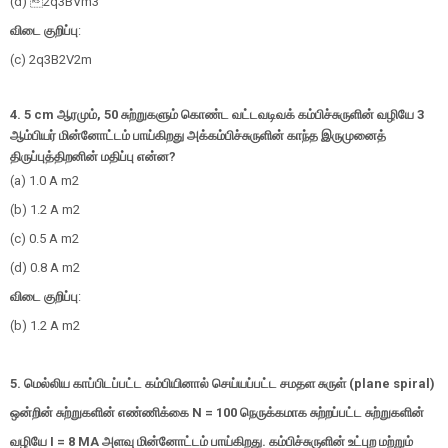
(d) 
2
q
3
BV
m
3
விடை குறிப்பு
:
(c)
2
q
3
B
2
V
2
m
4. 5 cm
ஆரமும்
, 50
சுற்றுகளும் கொண்ட வட்டவடிவக் கம்பிச்சுருளின் வழியே
3
ஆம்பியர் மின்னோட்டம் பாய்கிறது அக்கம்பிச்சுருளின் காந்த இருமுனைத்
திருப்புத்திறனின் மதிப்பு என்ன
?
(a) 1.0 A
m
2
(b) 1.2 A
m
2
(c) 0.5 A
m
2
(d) 0.8 A
m
2
விடை குறிப்பு
:
(b) 1.2 A
m
2
5.
மெல்லிய காப்பிடப்பட்ட கம்பியினால் செய்யப்பட்ட சமதள சுருள் (
plane spiral)
ஒன்றின் சுற்றுகளின் எண்ணிக்கை
N = 100
நெருக்கமாக சுற்றப்பட்ட சுற்றுகளின்
வழியே
I = 8 MA
அளவு மின்னோட்டம் பாய்கிறது. கம்பிச்சுருளின் உட்புற மற்றும்