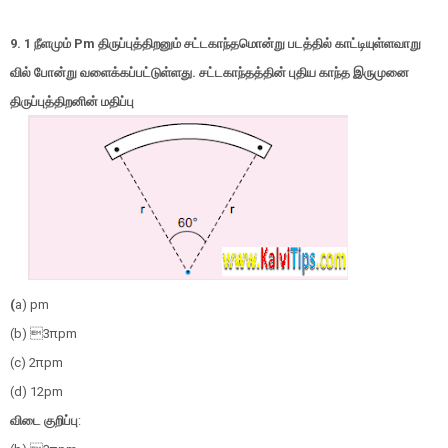
9. 1
நீளமும்
P
m
திருப்புத்திறனும்
சட்டகாந்தமொன்று படத்தில் காட்டியுள்ளவாறு
வில் போன்று வளைக்கப்பட்டுள்ளது. சட்டகாந்தத்தின் புதிய காந்த இருமுனை
திருப்புத்திறனின் மதிப்பு
(
a)
p
m
(b) 
3
π
p
m
(c)
2
π
p
m
(d)
1
2
p
m
விடை குறிப்பு
: