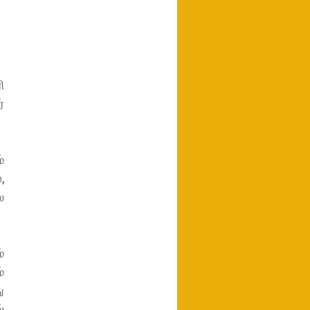
ி
்
்
,
ை
்
்
ு
்