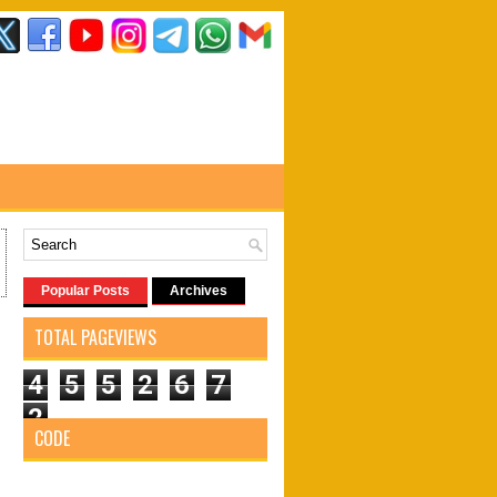
Popular Posts
Archives
TOTAL PAGEVIEWS
4
5
5
2
6
7
2
CODE