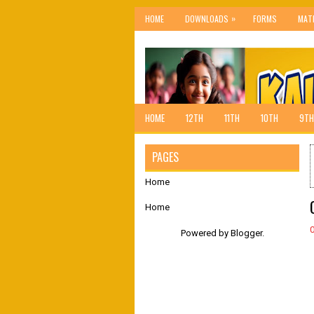
»
HOME
DOWNLOADS
FORMS
MAT
HOME
12TH
11TH
10TH
9TH
PAGES
Home
Home
Powered by
Blogger
.