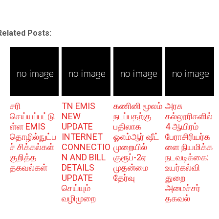
Related Posts:
சரி
TN EMIS
கணினி மூலம்
அரசு
செய்யப்பட்டு
NEW
நடப்பதற்கு
கல்லூரிகளில்
ள்ள EMIS
UPDATE
பதிலாக
4 ஆயிரம்
தொழில்நுட்ப
INTERNET
ஓஎம்ஆர் ஷீட்
பேராசிரியர்க
ச் சிக்கல்கள்
CONNECTIO
முறையில்
ளை நியமிக்க
குறித்த
N AND BILL
குரூப்-2ஏ
நடவடிக்கை:
தகவல்கள்
DETAILS
முதன்மை
உயர்கல்வி
UPDATE
தேர்வு
துறை
செய்யும்
அமைச்சர்
வழிமுறை
தகவல்