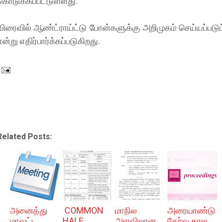
கொடுக்கப்பட்டுள்ளது.
விரைவில் ஆண்ட்ராய்ட்டு போன்களுக்கு அறிமுகம் செய்யப்படும
என்று எதிர்பார்க்கப்படுகிறது.
Related Posts:
அனைத்து
COMMON
மாநில
அரையாண்டு
மாவட்ட
HALF
அளவிலான
தேர்வு கால