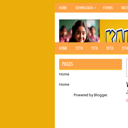
»
HOME
DOWNLOADS
FORMS
MAT
HOME
12TH
11TH
10TH
9TH
PAGES
Home
Home
Powered by
Blogger
.