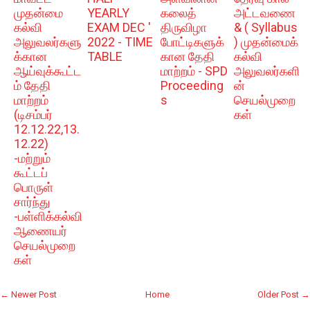
முதன்மை
YEARLY
கலைத்
அட்டவணை
கல்வி
EXAM DEC '
திருவிழா
& ( Syllabus
அலுவலர்களு
2022 - TIME
போட்டிகளுக்
) முதன்மைக்
க்கான
TABLE
கான தேதி
கல்வி
ஆய்வுக்கூட்ட
மாற்றம் - SPD
அலுவலர்களி
ம் தேதி
Proceeding
ன்
மாற்றம்
s
செயல்முறை
(டிசம்பர்
கள்
12.12.22,13.
12.22)
-மற்றும்
கூட்டப்
பொருள்
சார்ந்து
-பள்ளிக்கல்வி
ஆணையர்
செயல்முறை
கள்
← Newer Post
Home
Older Post →