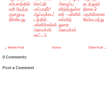
சம்பளத்தில்
செய்தி
அழைப்பு
நடத்துநர்
வரி பிடித்த
பரப்பாதீர்!
விடுத்துள்ள
நிலை 2
குளறுபடி
ஆய்வுக்கூட்
னர் - பள்ளிக்
பதவிக்கான
நீங்கியது
டத்தில்
கல்வித்
தேர்வு ரத்து
பள்ளிக்கல்வி
துறை
அமைச்சர்
அமைச்சர்
காட்டம்
← Newer Post
Home
Older Post →
0 Comments:
Post a Comment