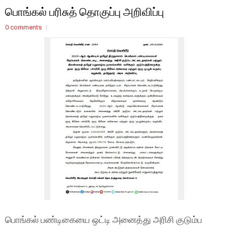
பொங்கல் பரிசுத் தொகுப்பு அறிவிப்பு
0 comments
பொங்கல் பண்டிகையை ஒட்டி அனைத்து அரிசி குடும்ப