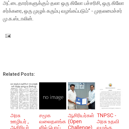
அட்டைதாரர்களுக்கும் தலா ஒரு கிலோ பச்சரிசி, ஒரு கிலோ
சர்க்கரை, ஒரு முழுக் கரும்பு வழங்கப்படும்” - முதலமைச்சர்
மு.க.ஸ்டாலின்.
Related Posts:
அரசு
சமூக
ஆசிரியர்கள்
TNPSC -
ஊழியர் ,
வலைதளங்க
(Open
அரசு உதவி
ஆசிரியர்
ளில் பொய்
Challenge)
வழக்கு