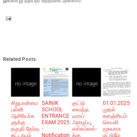
இவ்வாறு நீதிபதி உத்தரவிட்டுள்ளார்.
Related Posts:
சிறுபான்மை
SAINIK
குட்டு
01.01.2025
பள்ளி
SCHOOL
வைத்த
முதல்
ஆசிரியர்க
ENTRANCE
டிராய்:
களஞ்சியம்
ளுக்கு
EXAM 2025
அழைப்பு,
செயலி
தகுதி தேர்வு
-
எஸ்எம்எஸ்-
மூலமாக
கட்டாயம்
Notification
க்கு
மட்டுமே