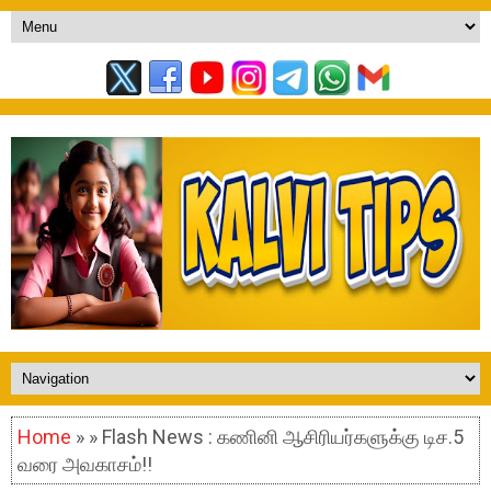
Home
» » Flash News : கணினி ஆசிரியர்களுக்கு டிச.5
வரை அவகாசம்!!