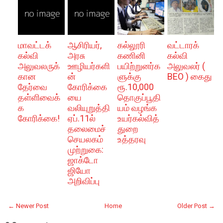
மாவட்டக்
ஆசிரியர்,
கல்லூரி
வட்டாரக்
கல்வி
அரசு
கணினி
கல்வி
அலுவலருக்
ஊழியர்களி
பயிற்றுனர்க
அலுவலர் (
கான
ன்
ளுக்கு
BEO ) கைது
தேர்வை
கோரிக்கை
ரூ.10,000
தள்ளிவைக்
யை
தொகுப்பூதி
க
வலியுறுத்தி
யம் வழங்க
கோரிக்கை!
ஏப்.11ல்
உயர்கல்வித்
தலைமைச்
துறை
செயலகம்
உத்தரவு
முற்றுகை:
ஜாக்டோ
ஜியோ
அறிவிப்பு
← Newer Post
Home
Older Post →