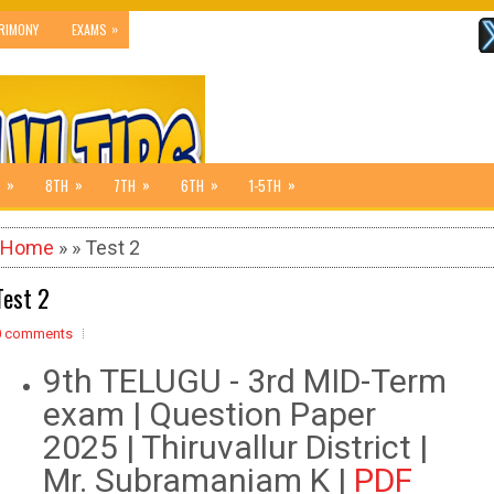
»
RIMONY
EXAMS
»
»
»
»
»
8TH
7TH
6TH
1-5TH
Home
» » Test 2
Test 2
0 comments
9th TELUGU - 3rd MID-Term
exam | Question Paper
2025 | Thiruvallur District |
Mr. Subramaniam K |
PDF