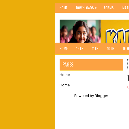
»
HOME
DOWNLOADS
FORMS
MAT
HOME
12TH
11TH
10TH
9TH
PAGES
Home
Home
Powered by
Blogger
.