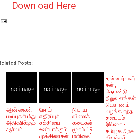
Download Here
Related Posts:
தன்னார்வலர்
கள் ,
தொண்டு
நிறுவனங்கள்
நிவாரணம்
ஆன் லைன்
நோய்
நியாய
வழங்க எந்த
படிப்புகள் மீது
எதிர்ப்புச்
விலைக்
தடையும்
அதிகரிக்கும்
சக்தியை
கடைகள்
இல்லை -
ஆா்வம்'
உண்டாக்கும்
மூலம் 19
தமிழக அரசு
முத்திரைகள்
மளிகைப்
விளக்கம்!