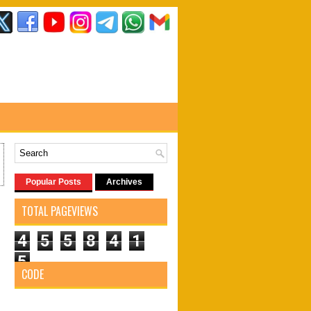
Popular Posts
Archives
TOTAL PAGEVIEWS
4
5
5
8
4
1
5
CODE