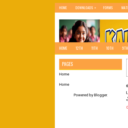
»
HOME
DOWNLOADS
FORMS
MAT
HOME
12TH
11TH
10TH
9TH
PAGES
Home
Home
Powered by
Blogger
.