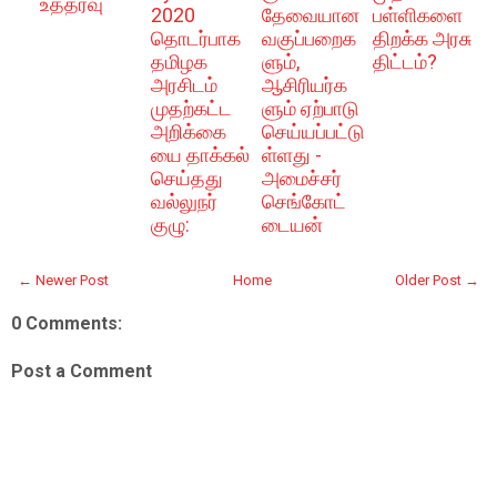
உத்தரவு
2020
தேவையான
பள்ளிகளை
தொடர்பாக
வகுப்பறைக
திறக்க அரசு
தமிழக
ளும்,
திட்டம்?
அரசிடம்
ஆசிரியர்க
முதற்கட்ட
ளும் ஏற்பாடு
அறிக்கை
செய்யப்பட்டு
யை தாக்கல்
ள்ளது -
செய்தது
அமைச்சர்
வல்லுநர்
செங்கோட்
குழு:
டையன்
← Newer Post
Home
Older Post →
0 Comments:
Post a Comment