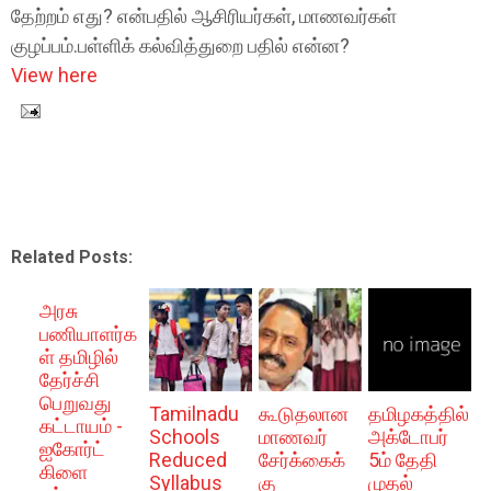
தேற்றம் எது? என்பதில் ஆசிரியர்கள், மாணவர்கள்
குழப்பம்.பள்ளிக் கல்வித்துறை பதில் என்ன?
View here
Related Posts:
அரசு
பணியாளர்க
ள் தமிழில்
தேர்ச்சி
பெறுவது
Tamilnadu
கூடுதலான
தமிழகத்தில்
கட்டாயம் -
Schools
மாணவர்
அக்டோபர்
ஐகோர்ட்
Reduced
சேர்க்கைக்
5ம் தேதி
கிளை
Syllabus
கு
முதல்