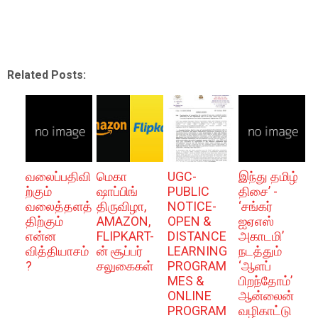
Related Posts:
வலைப்பதிவி
மெகா
UGC-
இந்து தமிழ்
ற்கும்
ஷாப்பிங்
PUBLIC
திசை’ -
வலைத்தளத்
திருவிழா,
NOTICE-
‘சங்கர்
திற்கும்
AMAZON,
OPEN &
ஐஏஎஸ்
என்ன
FLIPKART-
DISTANCE
அகாடமி’
வித்தியாசம்
ன் சூப்பர்
LEARNING
நடத்தும்
?
சலுகைகள்
PROGRAM
‘ஆளப்
MES &
பிறந்தோம்’
ONLINE
ஆன்லைன்
PROGRAM
வழிகாட்டு