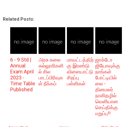
Related Posts:
6 - 9 Std |
அரசு கலை
மாவட்டத்திற்
ஜாக்டோ
Annual
கல்லுாரிகளி
கு இரண்டு
ஜியோவுக்கு
Exam April
ல் சில
விளையாட்டு
நாங்கள்
2023 -
பாடப்பிரிவுக
சிறப்பு
போட்டியில்
Time Table
ள் நீக்கம்
பள்ளிகள்
லை -
Published
தினமலர்
நாளிதழில்
வெளியான
செய்திக்கு
மறுப்பு!!