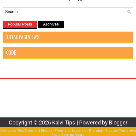
Popular Posts
Archives
TOTAL PAGEVIEWS
CODE
Copyright ©
2026
Kalvi Tips
| Powered by
Blogger
Design by
FlexiThemes
| Blogger Theme by
Lasantha
-
Premium Blogger Templates
|
Rapid Domain Search