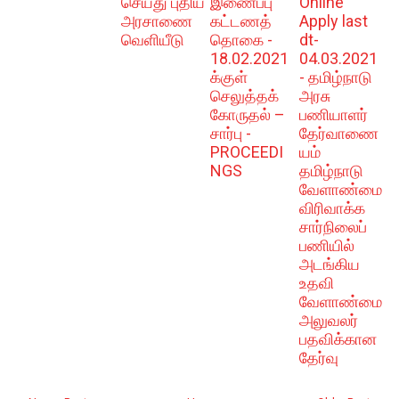
செய்து புதிய
இணைப்பு
Online
அரசாணை
கட்டணத்
Apply last
வெளியீடு
தொகை -
dt-
18.02.2021
04.03.2021
க்குள்
- தமிழ்நாடு
செலுத்தக்
அரசு
கோருதல் –
பணியாளர்
சார்பு -
தேர்வாணை
PROCEEDI
யம்
NGS
தமிழ்நாடு
வேளாண்மை
விரிவாக்க
சார்நிலைப்
பணியில்
அடங்கிய
உதவி
வேளாண்மை
அலுவலர்
பதவிக்கான
தேர்வு