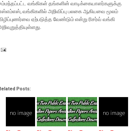
சம்மந்தப்பட்ட வங்கிகள் தங்களின் வாடிக்கையாளர்களுக்கு
எஸ்எம்எஸ், வங்கிகளில் அறிவிப்பு பலகை ஆகியவை மூலம்
விழிப்புணர்வை ஏற்படுத்த வேண்டும் என்று ரிசர்வ் வங்கி
அறிவுறுத்தியுள்ளது.
Related Posts: