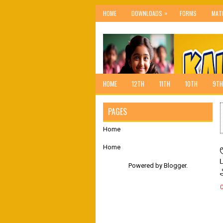
»
HOME
DOWNLOADS
FORMS
MAT
HOME
12TH
11TH
10TH
9TH
PAGES
Home
Home
Powered by
Blogger
.