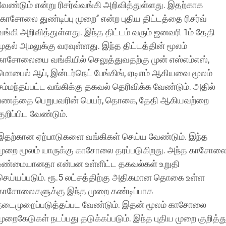
வேண்டும் என்று ரிசர்வ்வங்கி அறிவித்துள்ளது. இதற்காக
‘’காசோலை துண்டிப்பு முறை’’ என்ற புதிய திட்டத்தை ரிசர்வ்
வங்கி அறிவித்துள்ளது. இந்த திட்டம் வரும் ஜனவரி 1ம் தேதி
முதல் அமலுக்கு வரவுள்ளது. இந்த திட்டத்தின் மூலம்
காசோலையை வங்கியில் செலுத்துவதற்கு முன் எஸ்எம்எஸ்,
மொபைல் ஆப், இன்டர்நெட் பேங்கிங், ஏடிஎம் ஆகியவை மூலம்
சம்மந்தப்பட்ட வங்கிக்கு தகவல் தெரிவிக்க வேண்டும். அதில்
பணத்தை பெறுபவரின் பெயர், தொகை, தேதி ஆகியவற்றை
குறிப்பிட வேண்டும்.
இதற்கான ஏற்பாடுகளை வங்கிகள் செய்ய வேண்டும். இந்த
முறை மூலம் யாருக்கு காசோலை தரப்படுகிறது. அந்த காசோல
உண்மையானதா என்பன உள்ளிட்ட தகவல்கள் உறுதி
செய்யப்படும். ரூ.5 லட்சத்திற்கு அதிகமான தொகை உள்ள
காசோலைகளுக்கு இந்த முறை கண்டிப்பாக
நடைமுறைப்படுத்தப்பட வேண்டும். இதன் மூலம் காசோலை
முறைகேடுகள் நடப்பது தடுக்கப்படும். இந்த புதிய முறை குறித்த