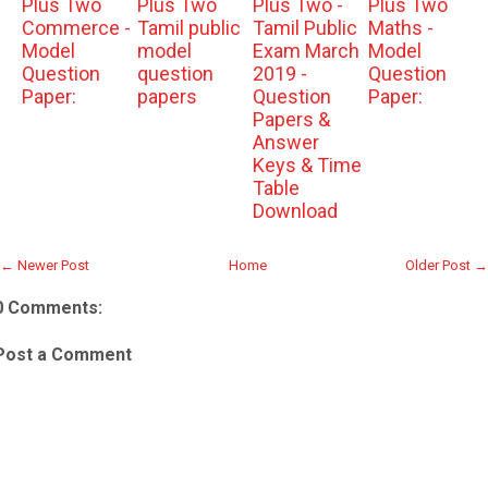
Plus Two
Plus Two
Plus Two -
Plus Two
Commerce -
Tamil public
Tamil Public
Maths -
Model
model
Exam March
Model
Question
question
2019 -
Question
Paper:
papers
Question
Paper:
Papers &
Answer
Keys & Time
Table
Download
← Newer Post
Home
Older Post →
0 Comments:
Post a Comment