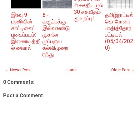
ள் ஊதியமும்
30 சதவீதம்
இரவு 9
8 -
தமிழ்நாட்டில்
குறைப்பு!
மணியின்
வகுப்புக்கு
கொரோனா
சாட்டிலைட்
இவ்வாண்டு
பாதித்தோர்
புகைப்படம்:
முதலே
பட்டியல்
இணையத்தி
முப்பருவ
(05/04/202
ல் வைரல்
கல்விமுறை
0)
ரத்து
← Newer Post
Home
Older Post →
0 Comments:
Post a Comment