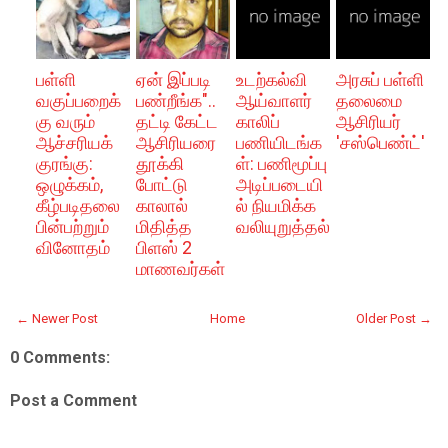
பள்ளி
ஏன் இப்படி
உடற்கல்வி
அரசுப் பள்ளி
வகுப்பறைக்
பண்றீங்க"..
ஆய்வாளர்
தலைமை
கு வரும்
தட்டி கேட்ட
காலிப்
ஆசிரியர்
ஆச்சரியக்
ஆசிரியரை
பணியிடங்க
'சஸ்பெண்ட்'
குரங்கு:
தூக்கி
ள்: பணிமூப்பு
ஒழுக்கம்,
போட்டு
அடிப்படையி
கீழ்படிதலை
காலால்
ல் நியமிக்க
பின்பற்றும்
மிதித்த
வலியுறுத்தல்
வினோதம்
பிளஸ் 2
மாணவர்கள்
← Newer Post
Home
Older Post →
0 Comments:
Post a Comment