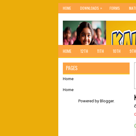
»
HOME
DOWNLOADS
FORMS
MAT
HOME
12TH
11TH
10TH
9TH
PAGES
Home
Home
Powered by
Blogger
.