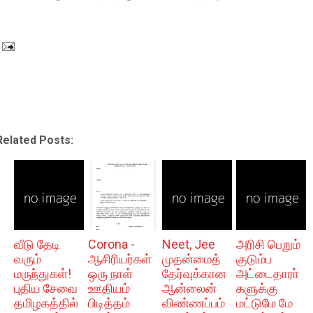
Related Posts:
வீடு தேடி
Corona -
Neet, Jee
அரிசி பெறும்
வரும்
ஆசிரியர்கள்
முதன்மைத்
குடும்ப
மருந்துகள்!
ஒரு நாள்
தேர்வுக்கான
அட்டைதாரா்
புதிய சேவை
ஊதியம்
ஆன்லைன்
களுக்கு
தமிழகத்தில்
பிடித்தம்
விண்ணப்பம்
மட்டுமே மே