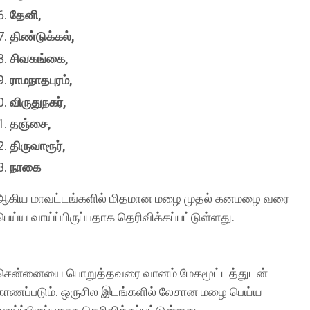
தேனி,
திண்டுக்கல்,
சிவகங்கை,
ராமநாதபுரம்,
விருதுநகர்,
தஞ்சை,
திருவாரூர்,
நாகை
ஆகிய மாவட்டங்களில் மிதமான மழை முதல் கனமழை வரை
பெய்ய வாய்ப்பிருப்பதாக தெரிவிக்கப்பட்டுள்ளது.
சென்னையை பொறுத்தவரை வானம் மேகமூட்டத்துடன்
காணப்படும். ஒருசில இடங்களில் லேசான மழை பெய்ய