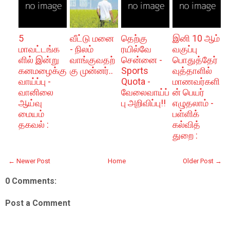
5
வீட்டு மனை
தெற்கு
இனி 10 ஆம்
மாவட்டங்க
- நிலம்
ரயில்வே
வகுப்பு
ளில் இன்று
வாங்குவதற்
சென்னை -
பொதுத்தேர்
கனமழைக்கு
கு முன்னர்..
Sports
வுத்தாளில்
வாய்ப்பு -
Quota -
மாணவர்களி
வானிலை
வேலைவாய்ப்
ன் பெயர்
ஆய்வு
பு அறிவிப்பு!!
எழுதலாம் -
மையம்
பள்ளிக்
தகவல் :
கல்வித்
துறை :
← Newer Post
Home
Older Post →
0 Comments:
Post a Comment