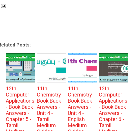
Related Posts:
12th
11th
11th
12th
Computer
Chemistry -
Chemistry -
Computer
Applications
Book Back
Book Back
Applications
- Book Back
Answers -
Answers -
- Book Back
Answers -
Unit 4 -
Unit 4 -
Answers -
Chapter 5 -
Tamil
English
Chapter 6 -
Tamil
Medium
Medium
Tamil