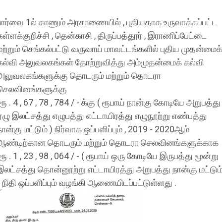
பார்வை 1ல் காணும் அரசாணையில் , புதியதாக உருவாக்கப்பட்ட
கள்ளக்குறிச்சி , தென்காசி , திருப்பத்தூர் , இராணிப்பேட்டை
மற்றும் செங்கல்பட்டு வருவாய் மாவட்டங்களில் புதிய முதன்மைக
கல்வி அலுவலகங்கள் தோற்றுவித்து அம்முதன்மைக் கல்வி
அலுவலகங்களுக்கு தொடரும் மற்றும் தொடரா
செலவினங்களுக்கு
ரூ . 4 , 67 , 78 , 784 / - க்கு ( ரூபாய் நான்கு கோடியே அறுபத்து
ஏழு இலட்சத்து எழுபத்து எட்டாயிரத்து எழுநூற்று எண்பத்து
நான்கு மட்டும் ) நிர்வாக ஒப்பளிப்பும் , 2019 - 2020ஆம்
ஆண்டிற்கான தொடரும் மற்றும் தொடரா செலவினங்களுக்காக
ரூ . 1 , 23 , 98 , 064 / - ( ரூபாய் ஒரு கோடியே இருபத்து மூன்று
இலட்சத்து தொன்னூற்று எட்டாயிரத்து அறுபத்து நான்கு மட்டும
) நிதி ஒப்பளிப்பும் வழங்கி ஆணையிடப்பட்டுள்ளது .