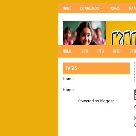
»
HOME
DOWNLOADS
FORMS
MAT
HOME
12TH
11TH
10TH
9TH
PAGES
Home
Home
Powered by
Blogger
.