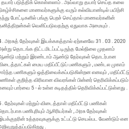
) தயார் படுத்திக் கொள்ளலாம் . அவ்வாறு தயார் செய்த கலை
நிகழ்ச்சிகளை மாணவர்களுக்கு வரும் கல்வியாண்டில் பயிற்சி
தந்து போட்டிகளில் பங்கு பெறச் செய்தால் மாணவர்களின்
தனித்திறன்கள் வெளிப்படுவதற்கு ஏதுவாக அமையும் .
4 . அரசுத் தேர்வுகள் இயக்ககத்தால் ஏற்கனவே 31 . 03 . 2020
அன்று தொடங்க திட்டமிடப்பட்டிருந்த மேல்நிலை முதலாம்
ஆண்டு மற்றும் இரண்டாம் ஆண்டு தேர்வுகள் தொடர்பான
விடைத்தாட்கள் மைய மதிப்பீட்டுப் பணிகளும் , மண்டல முகாம்
சார்ந்த பணிகளும் ஒத்திவைக்கப்படுகின்றன எனவும் , மதிப்பீட்ட
பணிகள் குறித்த விரிவான விவரங்கள் பின்னர் தெரிவிக்கப்படும்
எனவும் பார்வை 5 - ல் உள்ள கடிதத்தில் தெரிவிக்கப்பட்டுள்ளது .
5 . தேர்வுகள் மற்றும் விடைத்தாள் மதிப்பீட்டு பணிகள்
தொடர்பாக பணிபுரியும் ஆசிரியர்கள் , அரசு தேர்வுகள்
இயக்குநரின் உத்தரவுகளுக்கு உட்பட்டு செயல்பட வேண்டும் என
அறிவுறுத்தப்படுகிறது .