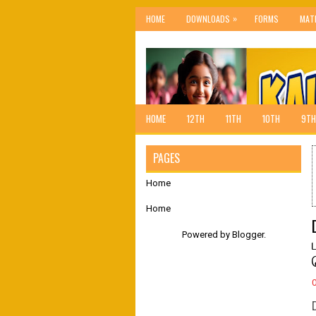
»
HOME
DOWNLOADS
FORMS
MAT
HOME
12TH
11TH
10TH
9TH
PAGES
Home
Home
Powered by
Blogger
.