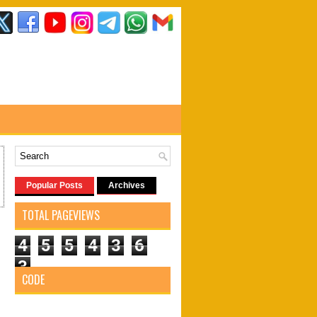
Popular Posts
Archives
TOTAL PAGEVIEWS
4
5
5
4
3
6
3
CODE