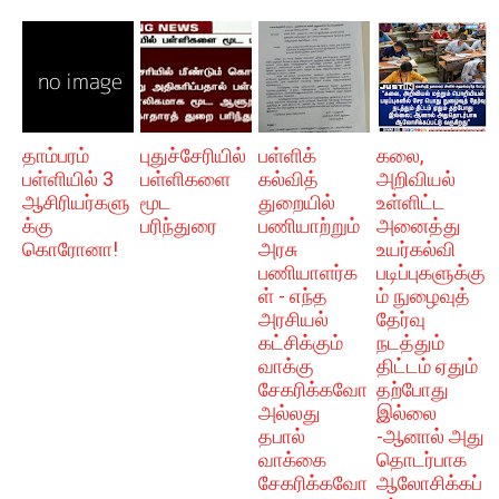
தாம்பரம்
புதுச்சேரியில்
பள்ளிக்
கலை,
பள்ளியில் 3
பள்ளிகளை
கல்வித்
அறிவியல்
ஆசிரியர்களு
மூட
துறையில்
உள்ளிட்ட
க்கு
பரிந்துரை
பணியாற்றும்
அனைத்து
கொரோனா!
அரசு
உயர்கல்வி
பணியாளர்க
படிப்புகளுக்கு
ள் - எந்த
ம் நுழைவுத்
அரசியல்
தேர்வு
கட்சிக்கும்
நடத்தும்
வாக்கு
திட்டம் ஏதும்
சேகரிக்கவோ
தற்போது
அல்லது
இல்லை
தபால்
-ஆனால் அது
வாக்கை
தொடர்பாக
சேகரிக்கவோ
ஆலோசிக்கப்