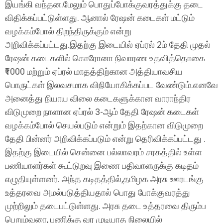
இயங்கி வந்தன.மேலும் பொதுப்போக்குவரத்துக்கு தடை
விதிக்கப்பட்டுள்ளது. ஆனால் ரேஷன் கடைகள் மட்டும்
வழக்கம்போல் திறந்திருக்கும் என்று
அறிவிக்கப்பட்டது.
இதற்கு இடையில் ஏப்ரல் 2ம் தேதி முதல்
ரேஷன் கடைகளில் கொரோனா நிவாரண உதவித்தொகை
₹1000 மற்றும் ஏப்ரல் மாதத்திற்கான அத்தியாவசிய
பொருட்கள் இலவசமாக விநியோகிக்கப்பட வேண்டும்.எனவே
அனைத்து நியாய விலை கடைகளுக்கான வாராந்திர
விடுமுறை நாளான ஏப்ரல் 3-ஆம் தேதி ரேஷன் கடைகள்
வழக்கம்போல் செயல்படும் என்றும் இதற்கான விடுமுறை
தேதி பின்னர் அறிவிக்கப்படும் என்று தெரிவிக்கப்பட்டது .
இதற்கு இடையில் சென்னை பல்லாவரம் சரகத்தில் உள்ள
பணியாளர்கள் கூட்டுறவு இணை பதிவாளருக்கு கடிதம்
எழுதியுள்ளனர். அந்த கடிதத்தில்,தமிழக அரசு ஊரடங்கு
உத்தரவை அமல்படுத்தியதால் பொது போக்குவரத்து
முற்றிலும் தடைபட்டுள்ளது. அரசு தடை உத்தரவை திரும்ப
பெறும்வரை, பணிக்கு வர முடியாத நிலையில்