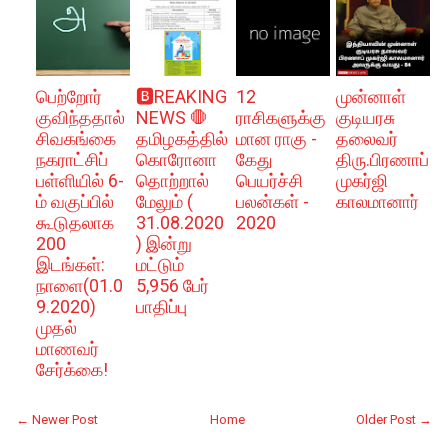
பெற்றோர்
🅱️REAKING
12
முன்னாள்
குவிந்ததால்
NEWS 🛑
ராசிகளுக்கு
குடியரசு
சிவகங்கை
தமிழகத்தில்
மான ராகு -
தலைவர்
நகராட்சிப்
கொரோனா
கேது
திரு.பிரணாப்
பள்ளியில் 6-
தொற்றால்
பெயர்ச்சி
முகர்ஜி
ம் வகுப்பில்
மேலும் (
பலன்கள் -
காலமானார்
கூடுதலாக
31.08.2020
2020
200
) இன்று
இடங்கள்:
மட்டும்
நாளை(01.0
5,956 பேர்
9.2020)
பாதிப்பு
முதல்
மாணவர்
சேர்க்கை!
← Newer Post
Home
Older Post →