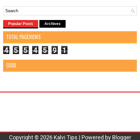
Popular Posts
Archives
TOTAL PAGEVIEWS
4
5
5
4
5
9
1
CODE
Copyright ©
2026
Kalvi Tips
| Powered by
Blogger