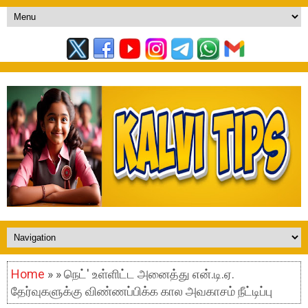
Home
» » நெட்' உள்ளிட்ட அனைத்து என்.டி.ஏ.
தேர்வுகளுக்கு விண்ணப்பிக்க கால அவகாசம் நீட்டிப்பு